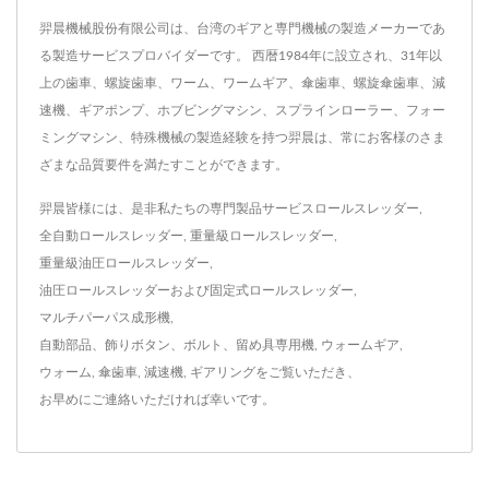
羿晨機械股份有限公司は、台湾のギアと専門機械の製造メーカーであ
る製造サービスプロバイダーです。 西暦1984年に設立され、31年以
上の歯車、螺旋歯車、ワーム、ワームギア、傘歯車、螺旋傘歯車、減
速機、ギアポンプ、ホブビングマシン、スプラインローラー、フォー
ミングマシン、特殊機械の製造経験を持つ羿晨は、常にお客様のさま
ざまな品質要件を満たすことができます。
羿晨皆様には、是非私たちの専門製品サービス
ロールスレッダー
,
全自動ロールスレッダー
,
重量級ロールスレッダー
,
重量級油圧ロールスレッダー
,
油圧ロールスレッダーおよび固定式ロールスレッダー
,
マルチパーパス成形機
,
自動部品、飾りボタン、ボルト、留め具専用機
,
ウォームギア
,
ウォーム
,
傘歯車
,
減速機
,
ギアリング
をご覧いただき、
お早めにご連絡
いただければ幸いです。