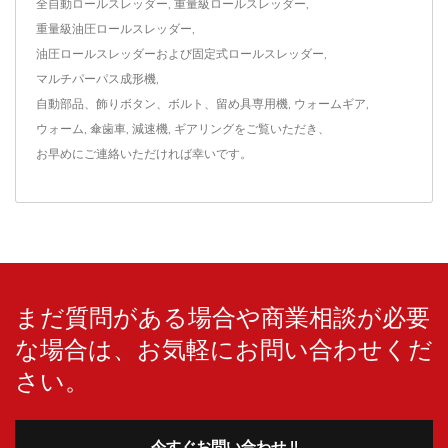
全自動ロールスレッダー
,
重量級ロールスレッダー
,
重量級油圧ロールスレッダー
,
油圧ロールスレッダーおよび固定式ロールスレッダー
,
マルチパーパス成形機
,
自動部品、飾りボタン、ボルト、留め具専用機
,
ウォームギア
,
ウォーム
,
傘歯車
,
減速機
,
ギアリング
をご覧いただき、
お早めにご連絡
いただければ幸いです。
まだ質問がある場合や商業相談が必要
な場合は、お気軽にお問い合わせくだ
さい。
今すぐお問い合わせ !!