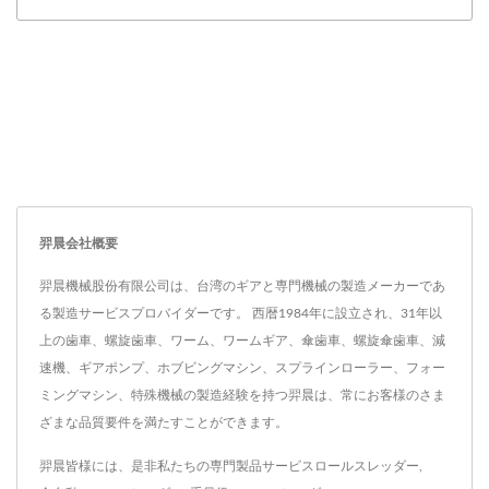
羿晨会社概要
羿晨機械股份有限公司は、台湾のギアと専門機械の製造メーカーであ
る製造サービスプロバイダーです。 西暦1984年に設立され、31年以
上の歯車、螺旋歯車、ワーム、ワームギア、傘歯車、螺旋傘歯車、減
速機、ギアポンプ、ホブビングマシン、スプラインローラー、フォー
ミングマシン、特殊機械の製造経験を持つ羿晨は、常にお客様のさま
ざまな品質要件を満たすことができます。
羿晨皆様には、是非私たちの専門製品サービス
ロールスレッダー
,