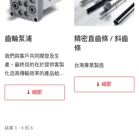
齒輪泵浦
精密直齒條 / 斜齒
條
我們與客戶共同開發及生
產，最終目的在於提供客製
台灣專業製造
化且高傳輸效率的產品給我
們客戶。這些減速機包含螺
細節
旋齒輪減速機、行星式減速
細節
機及擺線型減速機。
結果 1 - 6 的 6