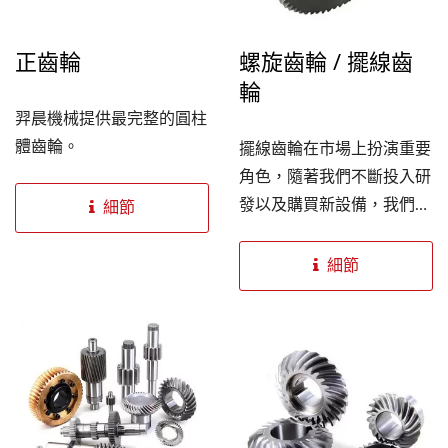
正齒輪
螺旋齒輪 / 擺線齒
輪
羿晨機械提供最完整的圓柱
體齒輪。
擺線齒輪在市場上扮演重要
角色，隨著我們不斷投入研
發以及購買新設備，我們已
細節
經可以跟客戶共同開發非漸
開線齒輪。同時我們持續不
細節
斷與國外客戶及頂尖的研究
單位針對此部分進行合作開
發。