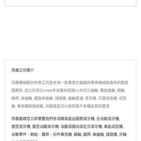
羿晨公司簡介
羿晨機械股份有限公司是台灣一家專業在齒輪與專業機械製造商的製造
服務商. 成立於西元1984年並擁有超過31年的正齒輪, 螺旋齒輪, 蝸輪,
蝸桿, 傘齒輪, 螺旋傘齒輪, 減速機, 齒輪泵浦, 滾牙機, 花鍵滾造機, 成型
機, 專用機製造經驗, 羿晨總是可以達到客戶各種品質的要求.
羿晨邀請您立即瀏覽我們各項專業產品服務
滾牙機
,
全自動滾牙機
,
重型滾牙機
,
重型油壓滾牙機
,
油壓滾通及固定式滾牙機
,
萬能成型機
,
自動零件、飾鈕、螺栓、扣件專用機
,
蝸輪
,
蝸桿
,
傘齒輪
,
減速機
,
牙輪