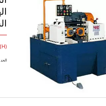
ال
ال
(H)
الحد ا