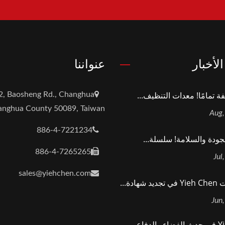
لأخبار
عنواننا
ة تمامًا! معدات التنظيف...
2, Baosheng Rd., Changhua
hanghua County 50089, Taiwan
886-4-7221234
لجودة والسلامة! سلسلة...
886-4-7265265
sales@yiehchen.com
هادة...
Yieh Chen في حدث الفضاء والدفاع