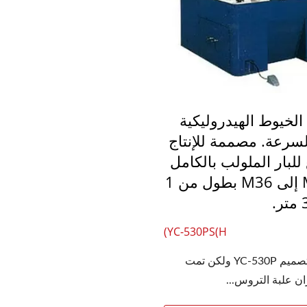
الخيوط الهيدروليكية
لسرعة. مصممة للإنتاج
للبار الملولب بالكامل
من M6 إلى M36 بطول من 1
YC-530PS(H)
سلسلة لف الخيوط الكام
بناءً على تصميم YC-530P ولكن تمت
الأوتوماتيكية
ن علبة التروس...
YC-1200 رقمنة