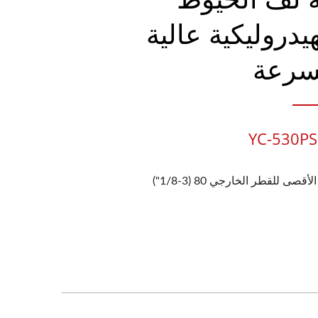
هيدروليكية عالية
سرعة
YC-530PS
لأقصى للقطر الخارجي 80 (3-1/8")