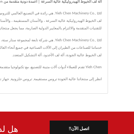
آلة لف الخيوط الهيدروليكية عالية السرعة | أعمدة دودية متقدمة من Yieh Chen: تحسين حلول التروس للمساحات الضيقة
للتقنيات المتقدمة والالتزام بالمعايير الدولية الصارمة، مما يجعل منت
لف الخيوط عالية الجودة، آلة لف الأخدود، آلة التشكيل المتعدد.
Yieh Chen تقدم للعملاء أدوات آلات متينة للتصنيع، مع تكنولوجيا متقدمة و42 عامًا من الخبرة، تضمن Yieh Chen تلبية متطلبات كل عميل.
انظر إلى منتجاتنا عالية الجودة
تروس مستقيمة
,
تروس حلزونية
,
جهاز تغ
هل لد
اتصل الآن!!