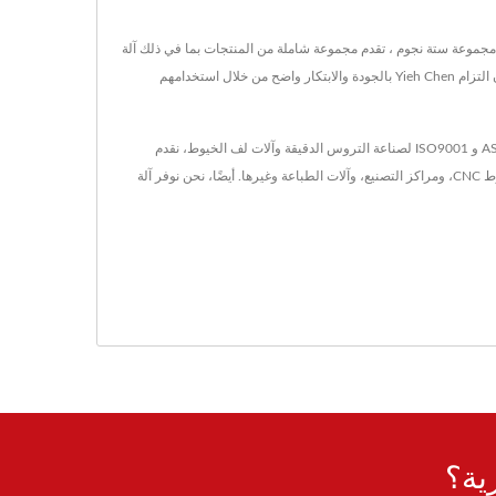
ي التصنيع العالمي للتروس عالية الدقة ومكونات النقل.هذه الشركة المعتمدة من ISO9001 و AS9100 ، وهي عضو في مجموعة ستة نجوم ، تقدم مجموعة شاملة من المنتجات بما في ذلك آلة
لف الخيوط الهيدروليكية عالية السرعة ، والأسنان المستقيمة ، والأسنان اللولبية ، وأرفف الأسنان ، والديدان ، وعمود الديدان ، وأنواع مختلفة من الآلات المتخصصة.إن التزام Yieh Chen بالجودة والابتكار واضح من خلال استخدامهم
Yieh Chen Machinery Co., Ltd. هي شركة تابعة لمجموعة ستار ستة، تأسست في عام 1975. مع أكثر من 40 عامًا من الخبرة، نحن مصنع معتمد وفقًا لمعايير AS9100 و ISO9001 لصناعة التروس الدقيقة وآلات لف الخيوط، نقدم
خدماتنا للصناعات من الطيران إلى الآلات الصناعية في جميع أنحاء العالم. Yieh Chen Machinery Co., Ltd. هي شركة تصنيع تروس لضاغطات الهواء بالبرغي، ومخارط CNC، ومراكز التصنيع، وآلات الطباعة وغيرها. أيضًا، نحن نوفر آلة
ية؟