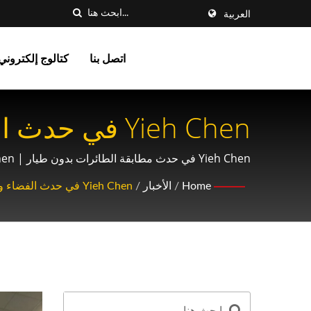
العربية
اتصل بنا
كتالوج إلكتروني
Yieh Chen في حدث مطابقة الطائرات بدون طيار | Yieh Chen الآلات | ماكينة لف الخيوط ومصنع التروس الدقيقة | معتمد AS9100 و ISO9001
لنظم الدفع في السيار
Home
/
الأخبار
/
Yieh Chen في حدث الفضاء والدفاع 3/20: تعزيز فريق الطائرات بدون طيار الوطني