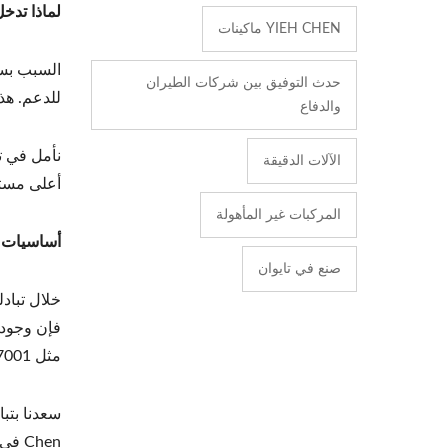
لماذا تدخل Yieh Chen قطاع الطائرات بدون طيار 
YIEH CHEN ماكينات
السبب بسي
حدث التوفيق بين شركات الطيران
للدعم. هذا هو بال
والدفاع
نأمل في ت
الآلات الدقيقة
أعلى مستو
المركبات غير المأهولة
أساسيات د
صنع في تايوان
خلال تباد
فإن وجود أ
مثل ISO 27001 لإدارة أمن المعلومات. هذا هو الاتجاه الذي تقوم فيه Yieh Chen حالياً بتحسينه وتنفيذه داخلياً.
Chen