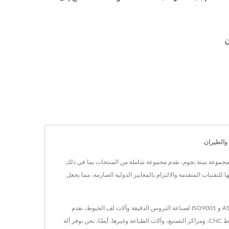
ي التصنيع العالمي للتروس عالية الدقة ومكونات النقل. هذه الشركة المعتمدة من ISO9001 و AS9100، وهي عضو في مجموعة ستة نجوم، تقدم مجموعة شاملة من المنتجات بما في ذلك
لب، والآلات المتخصصة المختلفة. يتجلى التزام Yieh Chen بالجودة والابتكار في استخدامها للتقنيات المتقدمة والالتزام بالمعايير الدولية الصارمة، مما يجعل
Yieh Chen Machinery Co., Ltd. هي شركة تابعة لمجموعة ستار ستة، تأسست في عام 1975. مع أكثر من 40 عامًا من الخبرة، نحن مصنع معتمد وفقًا لمعايير AS9100 و ISO9001 لصناعة التروس الدقيقة وآلات لف الخيوط، نقدم
خدماتنا للصناعات من الطيران إلى الآلات الصناعية في جميع أنحاء العالم. Yieh Chen Machinery Co., Ltd. هي شركة تصنيع تروس لضاغطات الهواء بالبرغي، ومخارط CNC، ومراكز التصنيع، وآلات الطباعة وغيرها. أيضًا، نحن نوفر آلة