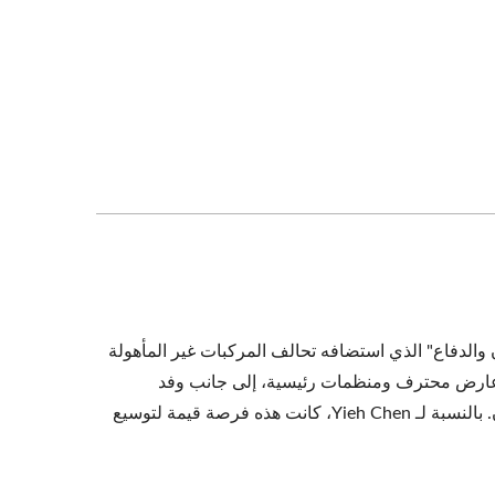
YC-1200 رقمنة
ل في مجال الطيران والدفاع" الذي استضافه تحالف المركبات غير المأهولة
ة عارض محترف ومنظمات رئيسية، إلى جانب وفد
مشتريات الدفاع من الولايات المتحدة الذي يبحث عن موردين مناسبين في تايوان. بالنسبة لـ Yieh Chen، كانت هذه فرصة قيمة لتوسيع