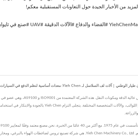
مزيد من الأخبار الجيدة حول التعاونات المستقبلية معكم!
Yieh Chen Machinery Co., Ltd. هي رائدة ف
التروس المخروطية، التروس اللولبية، رفوف التروس، اللوالب، محاور اللوا
الزراعة.