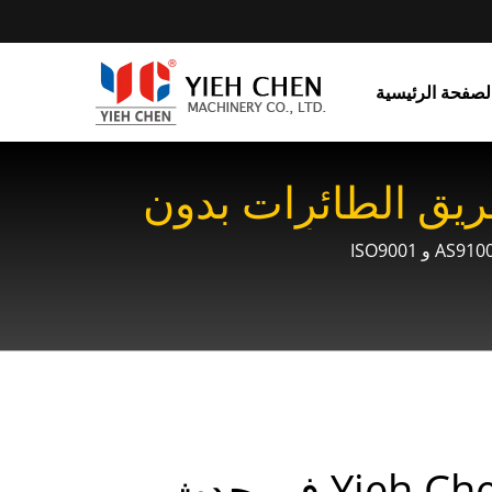
لصفحة الرئيسية
فضاء والدفاع 3/20: تعزيز فريق الطائرات بدون
طيار الوطني | ماكينات لف الشقوق من Yieh Chen: معدات أساسية
Yieh Chen في حدث