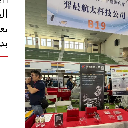
تع
بد
سلسلة لف الخيوط الكام
الأوتوماتيكية