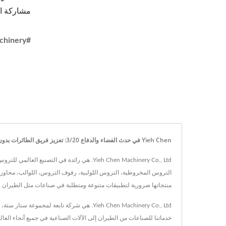
مشاركة ال
#YiehChenMachinery #الفضاء والدفاع #الآلات الدقيقة #UAV #صنع في تايوان
Yieh Chen في حدث الفضاء والدفاع 3/20: تعزيز فريق الطائرات بدون طيار الوطني | آلات لف السلاسل لـ Yieh Chen: معدات أساسية لنظم الدفع في السيارات والطيران.
منتجاتها ضرورية لتطبيقات متنوعة ومتطلبة في صناعات مثل الطيران و