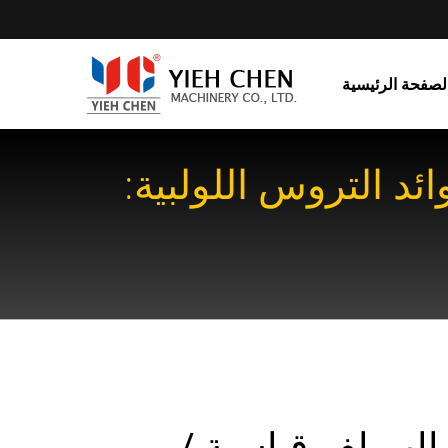
لصفحة الرئيسية
 التروس اللولبية:
الب لف قياسية /