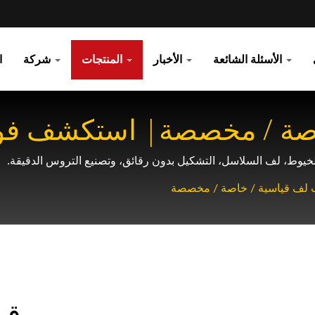
الأسئلة الشائعة
الأخبار
المنتجات
شركة
ا
صة / مخصصة| استكشف فوائد
لتحميل مع Yieh Chen
خيوط، لف السلاسل، التشكيل بدون رقائق، وتصنيع التروس الدقيقة.
 لف قياسية / خاصة / مخصصة
قو