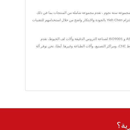
 التصنيع العالمي للتروس عالية الدقة ومكونات النقل.هذه الشركة المعتمدة من ISO9001 و AS9100 ، وهي عضو في مجموعة ستة نجوم ، تقدم مجموعة شاملة من المنتجات بما في ذلك
قوالب لف قياسية / خاصة / مخصصة ، والأسنان المستقيمة ، والأسنان اللولبية ، وأرفف الأسنان ، والديدان ، وعمود الديدان ، وأنواع مختلفة من الآلات المتخصصة.إن التزام Yieh Chen بالجودة والابتكار واضح من خلال استخدامهم للتقنيات
Yieh Chen Machinery Co., Ltd. هي شركة تابعة لمجموعة ستار ستة، تأسست في عام 1975. مع أكثر من 40 عامًا من الخبرة، نحن مصنع معتمد وفقًا لمعايير AS9100 و ISO9001 لصناعة التروس الدقيقة وآلات لف الخيوط، نقدم
خدماتنا للصناعات من الطيران إلى الآلات الصناعية في جميع أنحاء العالم. Yieh Chen Machinery Co., Ltd. هي شركة تصنيع تروس لضاغطات الهواء بالبرغي، ومخارط CNC، ومراكز التصنيع، وآلات الطباعة وغيرها. أيضًا، نحن نوفر آلة
ية؟