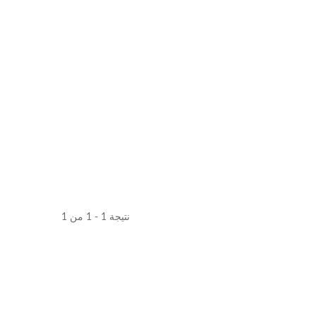
نتيجة 1 - 1 من 1
لة
YC-1200 رقمنة