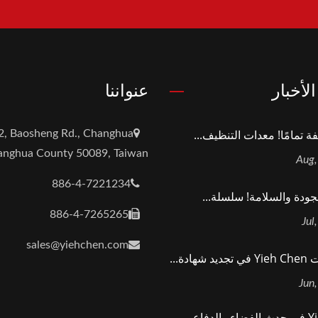
لأخبار
عنواننا
ة تمامًا! معدات التنظيف...
2, Baosheng Rd., Changhua
hanghua County 50089, Taiwan
886-4-7221234
لجودة والسلامة! سلسلة...
886-4-7265265
sales@yiehchen.com
هادة...
Yieh Chen في حدث الفضاء والدفاع