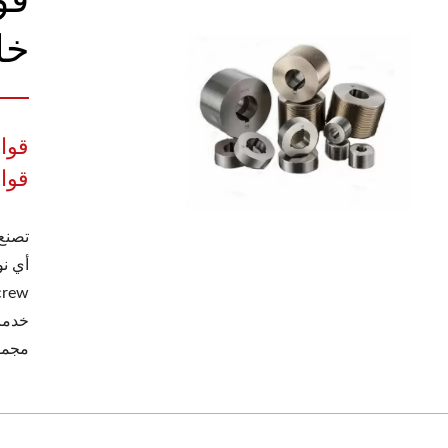
خا
قوا
قوا
مجمو