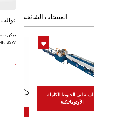
المنتجات الشائعة
قوالب 
UNF، BSW، مقياس، CME
سلسلة لف الخيوط الكاملة
الأوتوماتيكية