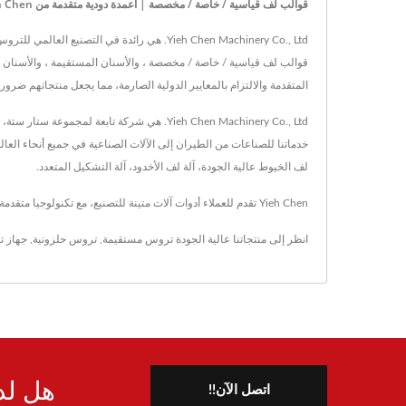
قوالب لف قياسية / خاصة / مخصصة | أعمدة دودية متقدمة من Yieh Chen: تحسين حلول التروس للمساحات الضيقة
المتقدمة والالتزام بالمعايير الدولية الصارمة، مما يجعل منتجاتهم ضرو
لف الخيوط عالية الجودة، آلة لف الأخدود، آلة التشكيل المتعدد.
Yieh Chen تقدم للعملاء أدوات آلات متينة للتصنيع، مع تكنولوجيا متقدمة و42 عامًا من الخبرة، تضمن Yieh Chen تلبية متطلبات كل عميل.
انظر إلى منتجاتنا عالية الجودة
تروس مستقيمة
,
تروس حلزونية
,
جهاز تغ
هل لد
اتصل الآن!!