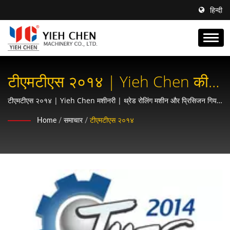
हिन्दी
टीएमटीएस २०१४ | Yieh Chen की
स्प्लाइन रोलिंग मशीनें: ऑटोमोटिव और
टीएमटीएस २०१४ | Yieh Chen मशीनरी | थ्रेड रोलिंग मशीन और प्रिसिजन गियर
निर्माता | AS9100 और ISO9001 प्रमाणित
एरोस्पेस ड्राइवट्रेन के लिए आवश्यक
Home
/
समाचार
/
टीएमटीएस २०१४
उपकरण