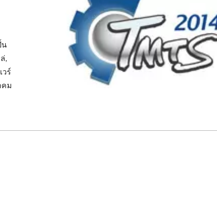
ั้น
ล่,
แวร์
มาคม
์เกลียวเกลียวอัตโนมัติเต็ม
รูปแบบ