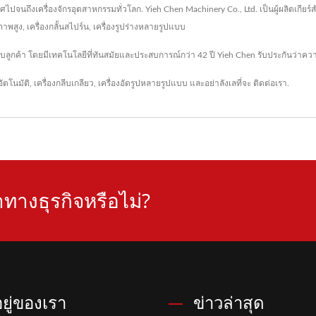
ถึงเครื่องจักรอุตสาหกรรมทั่วโลก. Yieh Chen Machinery Co., Ltd. เป็นผู้ผลิตเกียร์สำหร
ภาพสูง, เครื่องกลั้นสไปร์น, เครื่องรูปร่างหลายรูปแบบ
้กับลูกค้า โดยมีเทคโนโลยีที่ทันสมัยและประสบการณ์กว่า 42 ปี Yieh Chen รับประกันว่
อัตโนมัติ
,
เครื่องกลีบเกลียว
,
เครื่องอัดรูปหลายรูปแบบ
และอย่าลังเลที่จะ
ติดต่อเรา
.
ทางธุรกิจหรือไม่?
่อยู่ของเรา
ข่าวล่าสุด