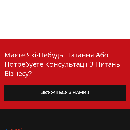
Маєте Які-Небудь Питання Або
Потребуєте Консультації З Питань
Бізнесу?
ЗВ'ЯЖІТЬСЯ З НАМИ!!