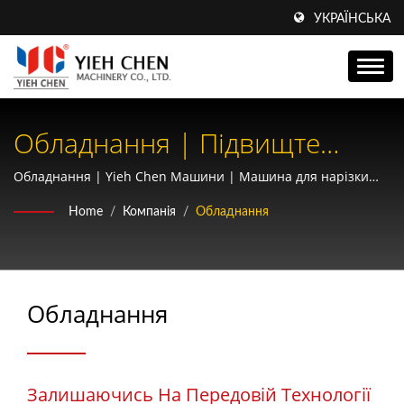
УКРАЇНСЬКА
Обладнання | Підвищте
Ефективність Вашої
Обладнання | Yieh Chen Машини | Машина для нарізки
різьби та виробник прецизійних зубчастих коліс |
Виробничої Лінії З Yieh Chen
Home
/
Компанія
/
Обладнання
Сертифікати AS9100 та ISO9001
Різьбонакатними
Верстатами: Точна Інженерія
Обладнання
Для Оптимальної
Продуктивності
Залишаючись На Передовій Технології