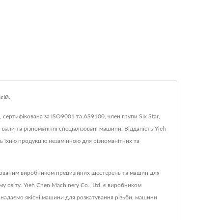
сій.
 сертифікована за ISO9001 та AS9100, член групи Six Star,
 вали та різноманітні спеціалізовані машини. Відданість Yieh
ь їхню продукцію незамінною для різноманітних та
ифікованим виробником прецизійних шестерень та машин для
світу. Yieh Chen Machinery Co., Ltd. є виробником
 надаємо якісні машини для розкатування різьби, машини