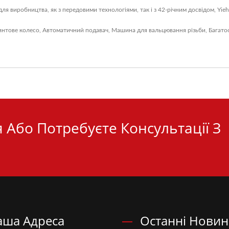
для виробництва, як з передовими технологіями, так і з 42-річним досвідом, Yi
интове колесо
,
Автоматичний подавач
,
Машина для вальцювання різьби
,
Багато
 Або Потребуєте Консультації З
аша Адреса
Останні Нови