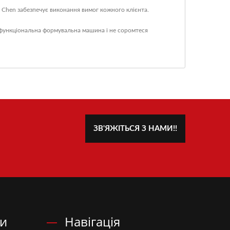
eh Chen забезпечує виконання вимог кожного клієнта.
функціональна формувальна машина
і не соромтеся
ЗВ'ЯЖІТЬСЯ З НАМИ!!
ни
Навігація