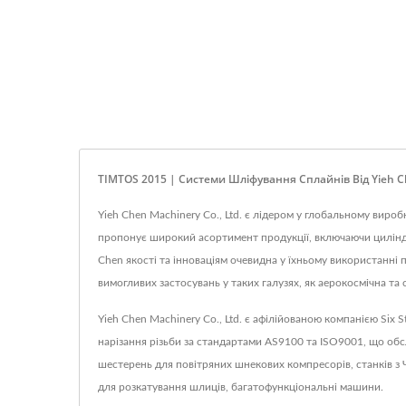
TIMTOS 2015 | Системи Шліфування Сплайнів Від Yieh C
Yieh Chen Machinery Co., Ltd. є лідером у глобальному вироб
пропонує широкий асортимент продукції, включаючи циліндричн
Chen якості та інноваціям очевидна у їхньому використанні
вимогливих застосувань у таких галузях, як аерокосмічна та
Yieh Chen Machinery Co., Ltd. є афілійованою компанією Six
нарізання різьби за стандартами AS9100 та ISO9001, що обс
шестерень для повітряних шнекових компресорів, станків з
для розкатування шлиців, багатофункціональні машини.