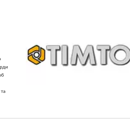
о
орди
об
 та