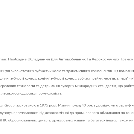
hen: Необхідне Обладнання Для Автомобільних Та Аерокосмічних Трансмі
ництві високоточних зубчастих коліс та трансмісійних компонентів. Ця компанія,
і зубчасті колеса, конічні зубчасті колеса, зубчасті рейки, черв'яки, черв'ячні
 передових технологій та дотриманні суворих міжнародних стандартів, що робит
 сільськогосподарська промисловість.
 Star Group, заснованою в 1975 році. Маючи понад 40 років досвіду, ми є серт
луговує промисловості від аерокосмічної до промислового обладнання по всьому 
 ЧПК, оброблювальних центрів, друкарських машин та багатьох інших. Також ми