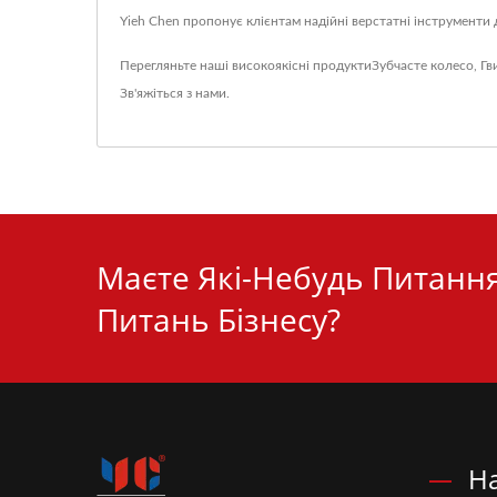
Yieh Chen пропонує клієнтам надійні верстатні інструменти 
Перегляньте наші високоякісні продукти
Зубчасте колесо
,
Гв
Зв'яжіться з нами
.
Маєте Які-Небудь Питання
Питань Бізнесу?
Н