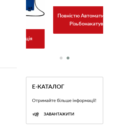
Повністю Автоматична Серія
Різьбонакатування
ія
Y
Е-КАТАЛОГ
Отримайте більше інформації!
ЗАВАНТАЖИТИ