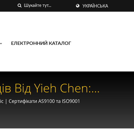
УКРАЇНСЬКА
ЕЛЕКТРОННИЙ КАТАЛОГ
в Від Yieh Chen:
 Та Аерокосмічних
с | Сертифікати AS9100 та ISO9001