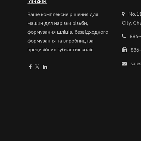
No.11
Ваше комплексне рішення для
City, C
машин для нарізки різьби,
формування шліців, безвідходного
886-
формування та виробництва
прецизійних зубчастих коліс.
886
sale