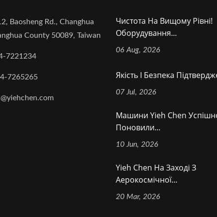
Чистота На Вищому Рівні!
2, Baosheng Rd., Changhua
Оборудування...
hanghua County 50089, Taiwan
06 Aug, 2026
4-7221234
Якість І Безпека Підтверджен
-4-7265265
07 Jul, 2026
s@yiehchen.com
Машини Yieh Chen Успішн
Поновили...
10 Jun, 2026
Yieh Chen На Заході З
Аерокосмічної...
20 Mar, 2026