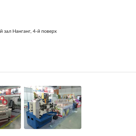
істю Автоматична Серія
Різьбонакатування
й зал Нанганг, 4-й поверх
YC-1200 Цифровізац