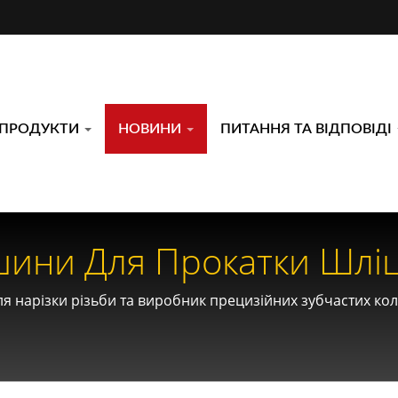
ПРОДУКТИ
НОВИНИ
ПИТАННЯ ТА ВІДПОВІДІ
ини Для Прокатки Шліці
ння Для Автомобільних
 нарізки різьби та виробник прецизійних зубчастих колі