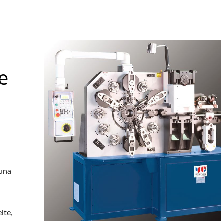
e
 una
ite,