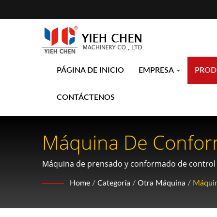
PÁGINA DE INICIO
EMPRESA
PRO
CONTÁCTENOS
Máquina De Conform
Los Engranajes Heli
Máquina de prensado y conformado de control nu
sin virutas y fabricación de engranajes de precis
Capacidad De Carga
Home
/
Categoría
/
Otra Máquina
/
Máquin