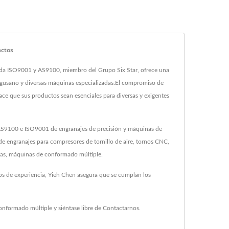
actos
icada ISO9001 y AS9100, miembro del Grupo Six Star, ofrece una
 gusano y diversas máquinas especializadas.El compromiso de
hace que sus productos sean esenciales para diversas y exigentes
o AS9100 e ISO9001 de engranajes de precisión y máquinas de
 de engranajes para compresores de tornillo de aire, tornos CNC,
ías, máquinas de conformado múltiple.
os de experiencia, Yieh Chen asegura que se cumplan los
onformado múltiple
y siéntase libre de
Contactarnos
.