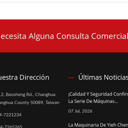
ecesita Alguna Consulta Comercia
estra Dirección
Últimas Noticia
¡Calidad Y Seguridad Confi
2, Baosheng Rd., Changhua
La Serie De Máquinas...
hanghua County 50089, Taiwan
07 Jul, 2026
4-7221234
La Maquinaria De Yieh Che
-4-7265265