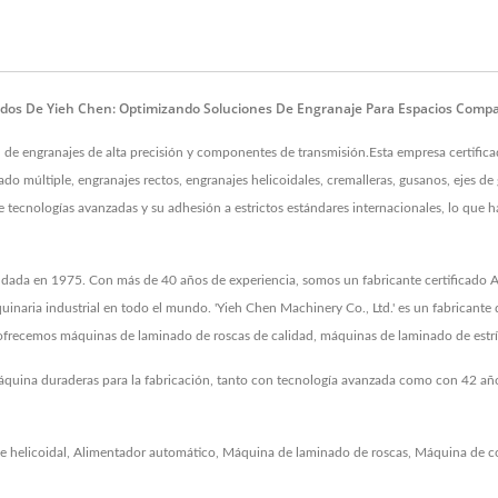
ados De Yieh Chen: Optimizando Soluciones De Engranaje Para Espacios Comp
bal de engranajes de alta precisión y componentes de transmisión.Esta empresa certif
múltiple, engranajes rectos, engranajes helicoidales, cremalleras, gusanos, ejes de
e tecnologías avanzadas y su adhesión a estrictos estándares internacionales, lo que 
 fundada en 1975. Con más de 40 años de experiencia, somos un fabricante certificad
quinaria industrial en todo el mundo. 'Yieh Chen Machinery Co., Ltd.' es un fabricante
frecemos máquinas de laminado de roscas de calidad, máquinas de laminado de estr
máquina duraderas para la fabricación, tanto con tecnología avanzada como con 42 añ
e helicoidal
,
Alimentador automático
,
Máquina de laminado de roscas
,
Máquina de c