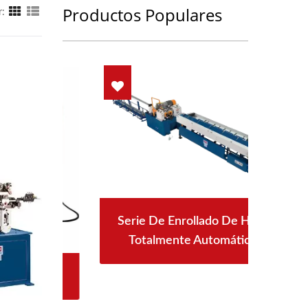
Productos Populares
r:
Serie De Enrollado De Hilos
Totalmente Automática
00
D