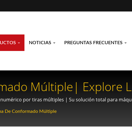
DUCTOS
NOTICIAS
PREGUNTAS FRECUENTES
ado Múltiple| Explore L
coidales: Funcionamiento
mérico por tiras múltiples | Su solución total para máqui
ión.
 Mejorada Con Yieh Che
a De Conformado Múltiple