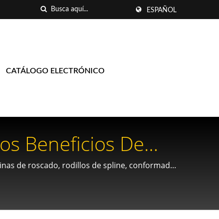
ESPAÑOL
CATÁLOGO ELECTRÓNICO
os Beneficios De
 Más Silencioso Y
nas de roscado, rodillos de spline, conformado
n