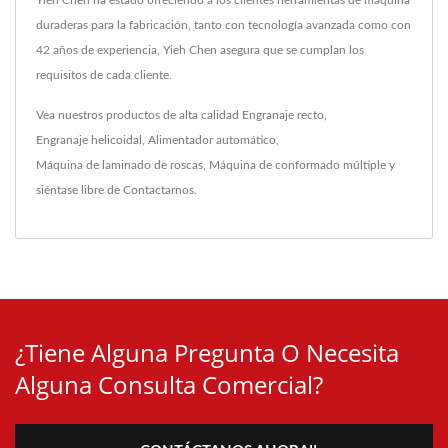
Yieh Chen ha estado ofreciendo a los clientes herramientas de máquina
duraderas para la fabricación, tanto con tecnología avanzada como con
42 años de experiencia, Yieh Chen asegura que se cumplan los
requisitos de cada cliente.
Vea nuestros productos de alta calidad
Engranaje recto
,
Engranaje helicoidal
,
Alimentador automático
,
Máquina de laminado de roscas
,
Máquina de conformado múltiple
y
siéntase libre de
Contactarnos
.
¿Tiene Alguna Pregunta O Necesita
Alguna Consulta Comercial?