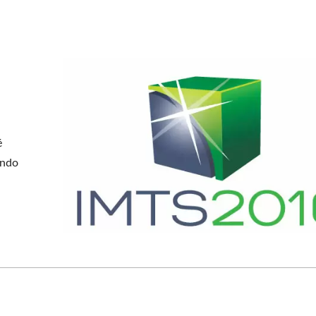
é
ando