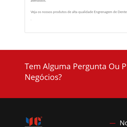
atendidos.
Veja os nossos produtos de alta qualidade
Engrenagem de Dente
.
Tem Alguma Pergunta Ou Pr
Negócios?
No