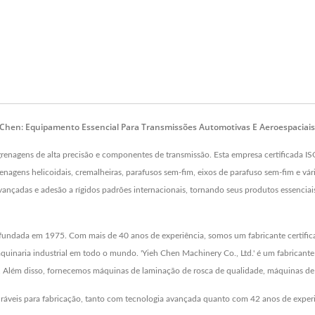
Chen: Equipamento Essencial Para Transmissões Automotivas E Aeroespaciais
engrenagens de alta precisão e componentes de transmissão. Esta empresa certificad
enagens helicoidais, cremalheiras, parafusos sem-fim, eixos de parafuso sem-fim e 
vançadas e adesão a rígidos padrões internacionais, tornando seus produtos essenciai
p, fundada em 1975. Com mais de 40 anos de experiência, somos um fabricante certi
quinaria industrial em todo o mundo. 'Yieh Chen Machinery Co., Ltd.' é um fabricant
 Além disso, fornecemos máquinas de laminação de rosca de qualidade, máquinas de 
ráveis para fabricação, tanto com tecnologia avançada quanto com 42 anos de experiê