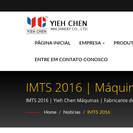
PÁGINA INICIAL
EMPRESA
PRODU
ENTRE EM CONTATO CONOSCO
IMTS 2016 | Máquin
Equipamento Essenc
IMTS 2016 | Yieh Chen Máquinas | Fabricante d
Aeroespaciais
Home
/
Notícias
/
IMTS 2016