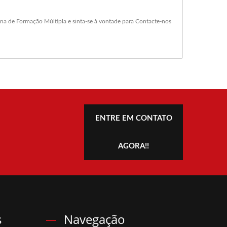
na de Formação Múltipla
e sinta-se à vontade para
Contacte-nos
ENTRE EM CONTATO
AGORA!!
s
Navegação