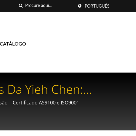
PORTUGUÊS
-CATÁLOGO
s Da Yieh Chen:
utomotivas E
ão | Certificado AS9100 e ISO9001