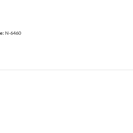
e De Laminação De Rosca
talmente Automática
e:
N-6460
Digitalização YC-12