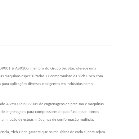
a ISO9001 & AS9100, membro do Grupo Six Star, oferece uma
várias máquinas especializadas. O compromisso da Yieh Chen com
s para aplicações diversas e exigentes em indústrias como
ficado AS9100 e ISO9001 de engrenagens de precisão e máquinas
e de engrenagens para compressores de parafuso de ar, tornos
laminação de estrias, máquinas de conformação múltipla.
ncia, Yieh Chen garante que os requisitos de cada cliente sejam