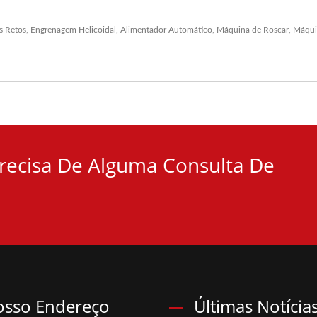
s Retos
,
Engrenagem Helicoidal
,
Alimentador Automático
,
Máquina de Roscar
,
Máqui
ecisa De Alguma Consulta De
sso Endereço
Últimas Notícia