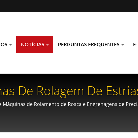
TOS
NOTÍCIAS
PERGUNTAS FREQUENTES
E
as De Rolagem De Estria
ial Para Transmissões A
e Máquinas de Rolamento de Rosca e Engrenagens de Precis