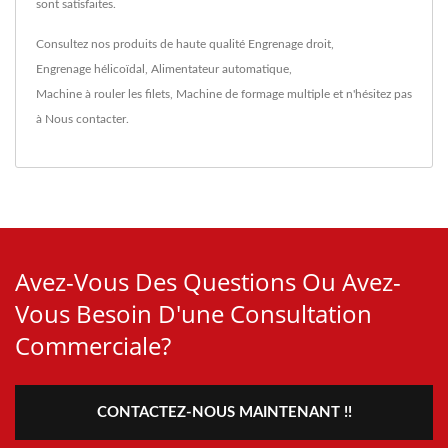
sont satisfaites.
Consultez nos produits de haute qualité
Engrenage droit
,
Engrenage hélicoïdal
,
Alimentateur automatique
,
Machine à rouler les filets
,
Machine de formage multiple
et n'hésitez pas
à
Nous contacter
.
Avez-Vous Des Questions Ou Avez-
Vous Besoin D'une Consultation
Commerciale?
CONTACTEZ-NOUS MAINTENANT !!