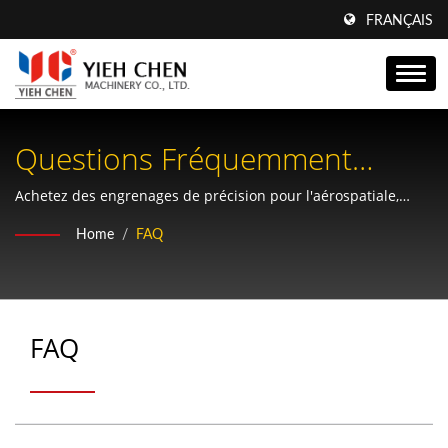
FRANÇAIS
Questions Fréquemment
Posées (FAQ)
Achetez des engrenages de précision pour l'aérospatiale,
l'agriculture et la robotique | Six Star Gears
Home
/
FAQ
FAQ