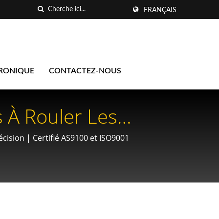
FRANÇAIS
TRONIQUE
CONTACTEZ-NOUS
 À Rouler Les
tiel Pour Les
cision | Certifié AS9100 et ISO9001