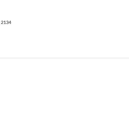
ièrement Automatique
2134
Numérisation YC-12