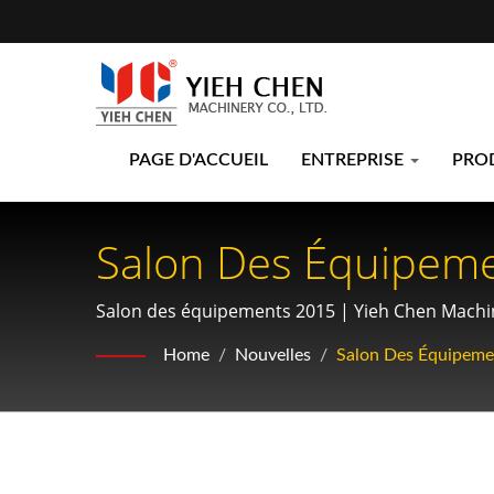
PAGE D'ACCUEIL
ENTREPRISE
PRO
Salon Des Équipeme
Cannelures De Yieh 
Salon des équipements 2015 | Yieh Chen Machine
Transmissions Autom
Home
/
Nouvelles
/
Salon Des Équipeme