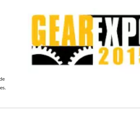
nde
es.
e De Filage De Filetage