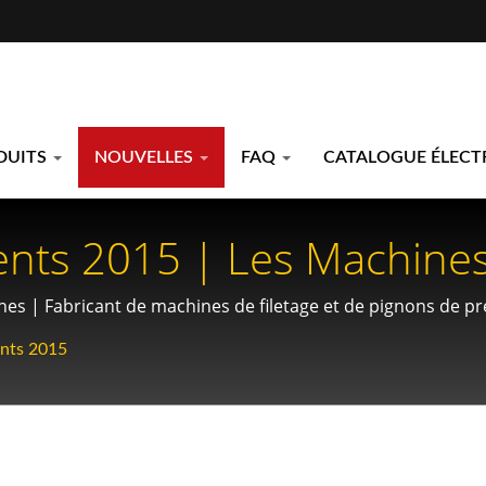
DUITS
NOUVELLES
FAQ
CATALOGUE ÉLEC
nts 2015 | Les Machines
Chen : Équipement Essen
s | Fabricant de machines de filetage et de pignons de pré
obiles Et Aérospatiales
nts 2015