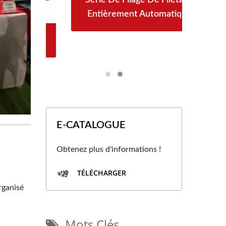
Entièrement Automatique
00
N
E-CATALOGUE
Obtenez plus d'informations !
TÉLÉCHARGER
rganisé
a
Mots Clés