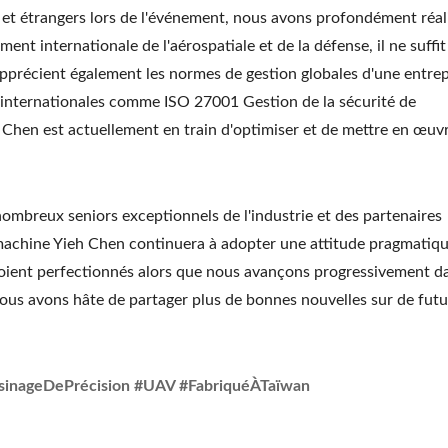
et étrangers lors de l'événement, nous avons profondément réal
ent internationale de l'aérospatiale et de la défense, il ne suffit
 apprécient également les normes de gestion globales d'une entrep
ns internationales comme ISO 27001 Gestion de la sécurité de
h Chen est actuellement en train d'optimiser et de mettre en œuv
ombreux seniors exceptionnels de l'industrie et des partenaires
a machine Yieh Chen continuera à adopter une attitude pragmatiqu
soient perfectionnés alors que nous avançons progressivement da
Nous avons hâte de partager plus de bonnes nouvelles sur de futu
sinageDePrécision #UAV #FabriquéÀTaïwan