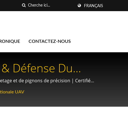
FRANÇAIS
TRONIQUE
CONTACTEZ-NOUS
e & Défense Du
s Machines À Rouler
tage et de pignons de précision | Certifié
ssentiel Pour Les
ationale UAV