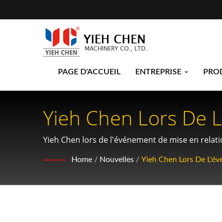
PAGE D'ACCUEIL
ENTREPRISE
PRO
Yieh Chen Lors De 
20/03 : Avancer L'é
Yieh Chen lors de l'événement de mise en relati
AS9100 et ISO9001
Les Cannelures De Y
Home
/
Nouvelles
/
Yieh Chen Lors De L'év
Transmissions Autom