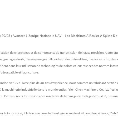
20/03 : Avancer L'équipe Nationale UAV | Les Machines À Rouler À Spline De
rication de engrenages et de composants de transmission de haute précision. Cette e
enages droits, des engrenages hélicoïdaux, des crémaillères, des vis sans fin, des arb
ident dans leur utilisation de technologies de pointe et leur respect des normes interna
aérospatiale et l'agriculture.
, fondée en 1975. Avec plus de 40 ans d'expérience, nous sommes un fabricant certifi
le à la machinerie industrielle dans le monde entier. 'Yieh Chen Machinery Co., Ltd.' est
re. De plus, nous fournissons des machines de laminage de filetage de qualité, des 
 la fabrication, à la fois avec une technologie avancée et 42 ans d'expérience, Yieh C