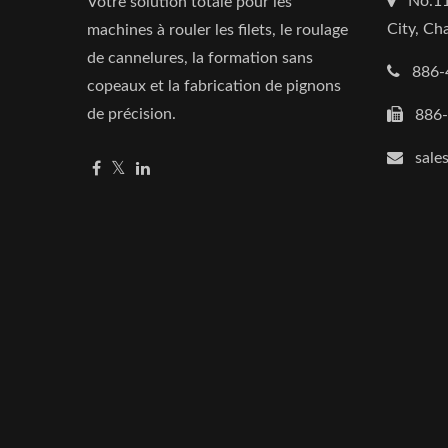
No.11
Votre solution totale pour les
City, C
machines à rouler les filets, le roulage
de cannelures, la formation sans
886-
copeaux et la fabrication de pignons
de précision.
886
sale