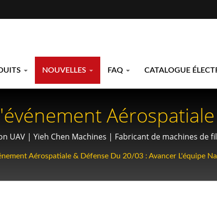
DUITS
NOUVELLES
FAQ
CATALOGUE ÉLEC
L'événement Aérospatial
quipe Nationale UAV | Le
on UAV | Yieh Chen Machines | Fabricant de machines de file
ieh Chen : Équipement E
énement Aérospatiale & Défense Du 20/03 : Avancer L'équipe N
obiles Et Aérospatiales