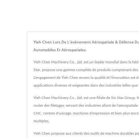
Yieh Chen Lors De L'événement Aérospatiale & Défense Du 
Automobiles Et Aérospatiales.
Yieh Chen Machinery Co., Ltd. est un leader mondial dans la fab
Star, propose une gamme complète de produits comprenant des engr
L'engagement de Yieh Chen envers la qualité et l'innovation est év
applications diverses et exigeantes dans des industries telles que l'
Yieh Chen Machinery Co., Ltd. est une filiale de Six Star Group
rouler des filetages, servant des industries allant de l'aérospatia
CNC, centres d'usinage, machines d'impression et bien plus enco
multiples.
Yieh Chen propose aux clients des outils de machine durables pour