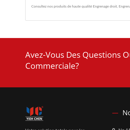
Consultez nos produits de haute qualité
Engrenage droit
,
Engrena
Avez-Vous Des Questions O
Commerciale?
No