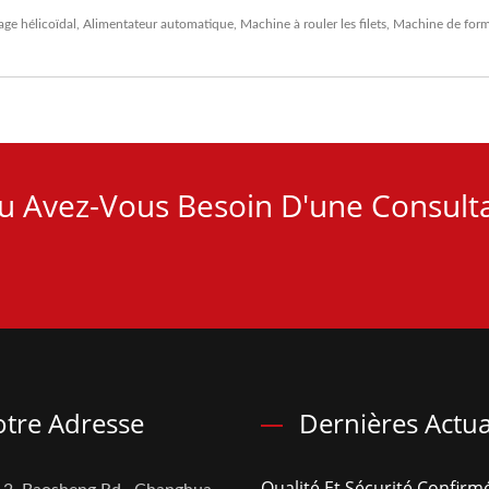
ge hélicoïdal
,
Alimentateur automatique
,
Machine à rouler les filets
,
Machine de form
u Avez-Vous Besoin D'une Consult
tre Adresse
Dernières Actua
Qualité Et Sécurité Confirmé