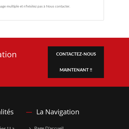
age multiple
et n'hésitez pas à
Nous contacter
.
ation
CONTACTEZ-NOUS
MAINTENANT !!
lités
La Navigation
es ! La
Page D'accueil