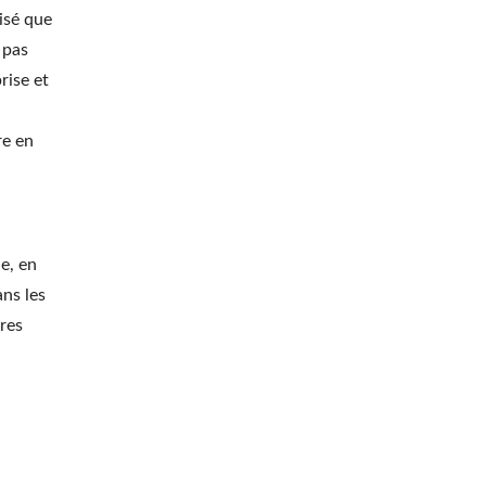
isé que
 pas
rise et
re en
e, en
ns les
res