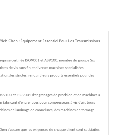
 Yieh Chen : Équipement Essentiel Pour Les Transmissions
ntreprise certifiée ISO9001 et AS9100, membre du groupe Six
res de vis sans fin et diverses machines spécialisées.
tionales strictes, rendant leurs produits essentiels pour des
é AS9100 et ISO9001 d'engrenages de précision et de machines à
 un fabricant d'engrenages pour compresseurs à vis d'air, tours
machines de laminage de cannelures, des machines de formage
hen s'assure que les exigences de chaque client sont satisfaites.