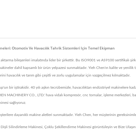
leri: Otomotiv Ve Havacılık Tahrik Sistemleri Için Temel Ekipman
ktarma bileşenleri imalatında lider bir şirkettir. Bu ISO9001 ve AS9100 sertifikalı şirket,
ş makineler dahil kapsamlı bir ürün yelpazesi sunmaktadır. Yieh Chen'ın kalite ve yenilik t
ni havacılık ve tarım gibi çeşitli ve zorlu uygulamalar için vazgeçilmez kılmaktadır.
'un bir iştirakidir. 40 yılı aşkın tecrübemizle, havacılıktan endüstriyel makinelere k
HEN MACHINERY CO., LTD.' hava vidalı kompresör, cnc tornalar, işleme merkezleri, baskı ma
inesi sağlıyoruz.
şterilere dayanıklı makine aletleri sunmaktadır. Yieh Chen, her müşterinin gereksiniml
,
Dişli Silindirleme Makinesi
,
Çoklu Şekillendirme Makinesi
görüntüleyin ve
Bize Ulaşın