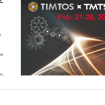
t
si
ın.
mamen Otomatik Vida
Açma Serisi