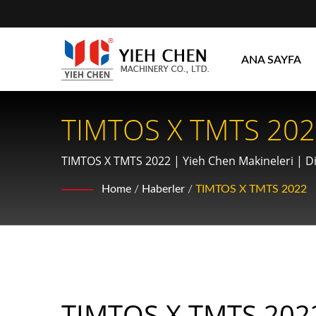
ANA SAYFA
TIMTOS X TMTS 2022 
Makineleri: Otomotiv
TIMTOS X TMTS 2022 | Yieh Chen Makineleri | Diş
Ekipman
Home
/
Haberler
/
TIMTOS X TMTS 2022
TIMTOS X TMTS 202