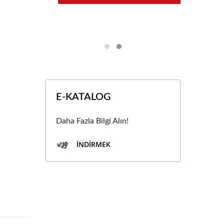
rme
Y
E-KATALOG
Daha Fazla Bilgi Alın!
İNDIRMEK