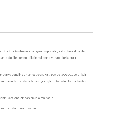
 Six Star Grubu'nun bir üyesi olup, dişli çarklar, helisel dişliler,
aahhüdü, ileri teknolojilerin kullanımı ve katı uluslararası
adar dünya genelinde hizmet veren, AS9100 ve ISO9001 sertifikalı
kineleri ve daha fazlası için dişli üreticisidir. Ayrıca, kaliteli
erinin karşılandığından emin olmaktadır.
konusunda özgür hissedin.