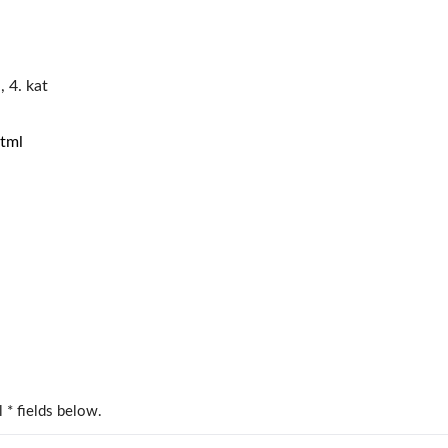
YC-1200 Dijitalleşti
 4. kat
tml