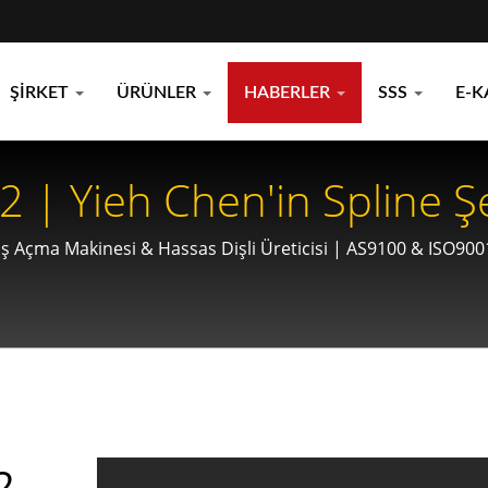
ŞIRKET
ÜRÜNLER
HABERLER
SSS
E-K
| Yieh Chen'in Spline Ş
 Ve Havacılık Tahrik Siste
 Açma Makinesi & Hassas Dişli Üreticisi | AS9100 & ISO9001 
2