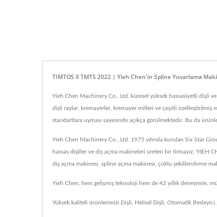
TIMTOS X TMTS 2022 | Yieh Chen'in Spline Yuvarlama Makine
Yieh Chen Machinery Co., Ltd. küresel yüksek hassasiyetli dişli ve a
dişli raylar, kremayerler, kremayer milleri ve çeşitli özelleştirilmi
standartlara uyması sayesinde açıkça görülmektedir. Bu da ürünleri
Yieh Chen Machinery Co., Ltd. 1975 yılında kurulan Six Star Group
hassas dişliler ve diş açma makineleri üreten bir firmayız. 'YIEH C
diş açma makinesi, spline açma makinesi, çoklu şekillendirme mak
Yieh Chen, hem gelişmiş teknoloji hem de 42 yıllık deneyimle, mü
Yüksek kaliteli ürünlerimizi
Dişli
,
Helisel Dişli
,
Otomatik Besleyici