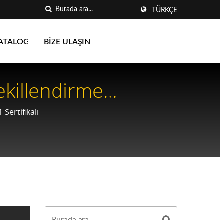
TÜRKÇE
ATALOG
BIZE ULAŞIN
ekillendirme
mleri Için Temel
Sertifikalı