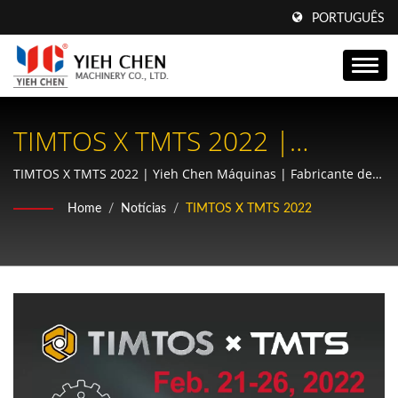
PORTUGUÊS
TIMTOS X TMTS 2022 |
Máquinas De Rolagem De
TIMTOS X TMTS 2022 | Yieh Chen Máquinas | Fabricante de
Máquinas de Rolamento de Rosca e Engrenagens de Precisão
Estrias Da Yieh Chen:
Home
/
Notícias
/
TIMTOS X TMTS 2022
| Certificado AS9100 e ISO9001
Equipamento Essencial Para
Transmissões Automotivas E
Aeroespaciais