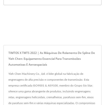
TIMTOS X TMTS 2022 | As Máquinas De Rolamento De Spline De
Yieh Chen: Equipamento Essencial Para Transmissões
Automotivas E Aeroespaciais
Yieh Chen Machinery Co., Ltd. é líder global na fabricação de
engrenagens de alta precisão e componentes de transmissão. Esta
empresa certificada ISO9001 & AS9100, membro do Grupo Six Star,
oferece uma gama abrangente de produtos, incluindo engrenagens
retas, engrenagens helicoidais, cremalheiras, parafusos sem-fim, eixos
de parafuso sem-fim e várias máquinas especializadas. O compromisso