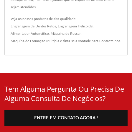
sejam atendidos.
Veja os nossos produtos de alta qualidade
Engrenagem de Dentes Retos
,
Engrenagem Helicoidal
,
Alimentador Automático
,
Máquina de Roscar
,
Máquina de Formação Múltipla
e sinta-se à vontade para
Contacte-nos
.
Tem Alguma Pergunta Ou Precisa De
Alguma Consulta De Negócios?
ENTRE EM CONTATO AGORA!!