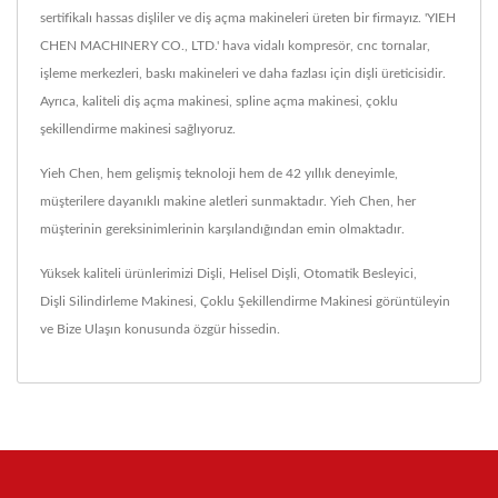
sertifikalı hassas dişliler ve diş açma makineleri üreten bir firmayız. 'YIEH
CHEN MACHINERY CO., LTD.' hava vidalı kompresör, cnc tornalar,
işleme merkezleri, baskı makineleri ve daha fazlası için dişli üreticisidir.
Ayrıca, kaliteli diş açma makinesi, spline açma makinesi, çoklu
şekillendirme makinesi sağlıyoruz.
Yieh Chen, hem gelişmiş teknoloji hem de 42 yıllık deneyimle,
müşterilere dayanıklı makine aletleri sunmaktadır. Yieh Chen, her
müşterinin gereksinimlerinin karşılandığından emin olmaktadır.
Yüksek kaliteli ürünlerimizi
Dişli
,
Helisel Dişli
,
Otomatik Besleyici
,
Dişli Silindirleme Makinesi
,
Çoklu Şekillendirme Makinesi
görüntüleyin
ve
Bize Ulaşın
konusunda özgür hissedin.