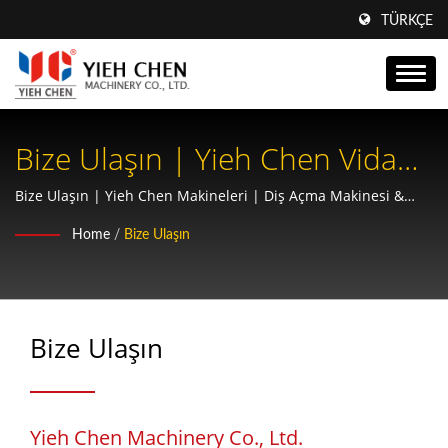
TÜRKÇE
Bize Ulaşın | Yieh Chen Vida
Açma Makineleri Ile Üretim
Bize Ulaşın | Yieh Chen Makineleri | Diş Açma Makinesi &
Hassas Dişli Üreticisi | AS9100 & ISO9001 Sertifikalı
Hattınızı Geliştirin: Optimum
Home
/
Bize Ulaşın
Performans Için Hassas
Mühendislik
Bize Ulaşın
Yieh Chen Machinery Co., Ltd.