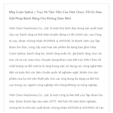
Máy Cuộn Spline | Trục Vít Tiên Tiến Của Yieh Chen: Tối Ưu Hóa
Giải Pháp Bánh Răng Cho Không Gian Nhỏ
Yieh Chen Machinery Co., Ltd. là một nhà lãnh đạo trong sản xuất toàn
cầu các bánh răng và linh kiện truyền động có độ chính xác cao.Công
ty này, được chứng nhận ISO9001 & AS9100, là thành viên của Tập
đoàn Six Star, cung cấp một loạt sản phẩm đa dạng bao gồm Máy
Cuộn Spline, bánh răng trụ, bánh răng xoắn ốc, giá bánh răng, trục vít,
trục vít và các máy móc chuyên dụng khác.Cam kết của Yieh Chen về
chất lượng và đổi mới là rõ ràng trong việc sử dụng các công nghệ tiên
tiến và tuân thủ các tiêu chuẩn quốc tế nghiêm ngặt, khiến cho sản
phẩm của họ trở nên thiết yếu cho các ứng dụng đa dạng và đòi hỏi
cao trong các ngành công nghiệp như hàng không và nông nghiệp.
Yieh Chen Machinery Co., Ltd. là một công ty liên kết của Tập đoàn Six
Star, được thành lập vào năm 1975. Với hơn 40 năm kinh nghiệm,
chúng tôi là nhà sản xuất được chứng nhận AS9100 & ISO9001 về các