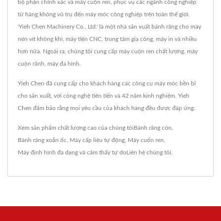
bộ phận chính xác và máy cuộn ren, phục vụ các ngành công nghiệp
từ hàng không vũ trụ đến máy móc công nghiệp trên toàn thế giới.
'Yieh Chen Machinery Co., Ltd.' là một nhà sản xuất bánh răng cho máy
nén vít không khí, máy tiện CNC, trung tâm gia công, máy in và nhiều
hơn nữa. Ngoài ra, chúng tôi cung cấp máy cuộn ren chất lượng, máy
cuộn rãnh, máy đa hình.
Yieh Chen đã cung cấp cho khách hàng các công cụ máy móc bền bỉ
cho sản xuất, với công nghệ tiên tiến và 42 năm kinh nghiệm, Yieh
Chen đảm bảo rằng mọi yêu cầu của khách hàng đều được đáp ứng.
Xem sản phẩm chất lượng cao của chúng tôi
Bánh răng côn
,
Bánh răng xoắn ốc
,
Máy cấp liệu tự động
,
Máy cuốn ren
,
Máy định hình đa dạng
và cảm thấy tự do
Liên hệ chúng tôi
.