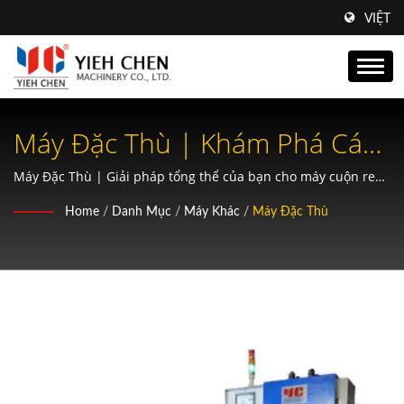
VIỆT
Máy Đặc Thù | Khám Phá Các
Lợi Ích Của Bánh Răng Xoắn
Máy Đặc Thù | Giải pháp tổng thể của bạn cho máy cuộn ren,
cuộn spline, tạo hình không phoi và sản xuất bánh răng chính
Ốc: Hoạt Động Yên Tĩnh Hơn
Home
/
Danh Mục
/
Máy Khác
/
Máy Đặc Thù
xác.
Và Khả Năng Chịu Tải Nâng
Cao Với Yieh Chen