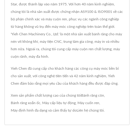
Star, được thành lập vào năm 1975. Với hơn 40 năm kinh nghiệm,
chúng tôi là nhà sản xuất được chứng nhận AS9100 & ISO9001 về các
bộ phận chính xác và máy cuộn ren, phục vụ các ngành công nghiệp
từ hàng không vũ trụ đến máy móc công nghiệp trên toàn thế giới.
'Yieh Chen Machinery Co., Ltd.' là một nhà sản xuất bánh răng cho máy
nén vít không khí, máy tiện CNC, trung tâm gia công, máy in và nhiều
hơn nữa. Ngoài ra, chúng tôi cung cấp máy cuộn ren chất lượng, máy
cuộn rãnh, máy đa hình.
Yieh Chen đã cung cấp cho khách hàng các công cụ máy móc bền bỉ
cho sản xuất, với công nghệ tiên tiến và 42 năm kinh nghiệm, Yieh
Chen đảm bảo rằng mọi yêu cầu của khách hàng đều được đáp ứng.
Xem sản phẩm chất lượng cao của chúng tôi
Bánh răng côn
,
Bánh răng xoắn ốc
,
Máy cấp liệu tự động
,
Máy cuốn ren
,
Máy định hình đa dạng
và cảm thấy tự do
Liên hệ chúng tôi
.