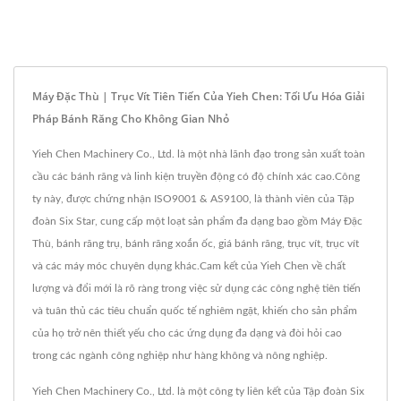
Máy Đặc Thù | Trục Vít Tiên Tiến Của Yieh Chen: Tối Ưu Hóa Giải
Pháp Bánh Răng Cho Không Gian Nhỏ
Yieh Chen Machinery Co., Ltd. là một nhà lãnh đạo trong sản xuất toàn
cầu các bánh răng và linh kiện truyền động có độ chính xác cao.Công
ty này, được chứng nhận ISO9001 & AS9100, là thành viên của Tập
đoàn Six Star, cung cấp một loạt sản phẩm đa dạng bao gồm Máy Đặc
Thù, bánh răng trụ, bánh răng xoắn ốc, giá bánh răng, trục vít, trục vít
và các máy móc chuyên dụng khác.Cam kết của Yieh Chen về chất
lượng và đổi mới là rõ ràng trong việc sử dụng các công nghệ tiên tiến
và tuân thủ các tiêu chuẩn quốc tế nghiêm ngặt, khiến cho sản phẩm
của họ trở nên thiết yếu cho các ứng dụng đa dạng và đòi hỏi cao
trong các ngành công nghiệp như hàng không và nông nghiệp.
Yieh Chen Machinery Co., Ltd. là một công ty liên kết của Tập đoàn Six