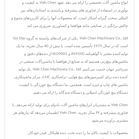
انواع ماشین آلات تخصصی را ارائه می دهد. تعهد Yieh Chen به کیفیت و
نوآوری در استفاده از فناوری های پیشرفته و پایبندی به استانداردهای بین
المللی سخت گیرانه آشکار است، که محصولات آنها را برای کاربردهای متنوع و
چالش برانگیز در صنایعی مانند هوافضا و کشاورزی ضروری می کند.
Yieh Chen Machinery Co., Ltd. یکی از شرکت‌های وابسته به گروه Six Star
است که در سال 1975 تأسیس شده است. با بیش از 40 سال تجربه، ما یک
تولیدکننده معتبر با گواهینامه AS9100 و ISO9001 از دنده‌های دقیق و
ماشین‌های پیچ‌زنی هستیم که به صنایع از هوافضا تا ماشین‌آلات صنعتی در
سرتاسر جهان خدمت می‌کنیم. Yieh Chen Machinery Co., Ltd. یک تولید
کننده دنده برای کمپرسورهای پیچ هوایی، تراشکاری CNC، مرکز ماشینکاری،
ماشین های چاپ و غیره است. همچنین، ما دستگاه پیچ خوردگی با کیفیت،
دستگاه پیچ خوردگی اسپلاین و دستگاه چندگانه را ارائه می دهیم.
Yieh Chen به مشتریان ابزارهای ماشین آلات بادوام برای تولید ارائه می‌دهد، با
فناوری پیشرفته و ۴۲ سال تجربه، Yieh Chen اطمینان می‌دهد که نیازهای هر
مشتری برآورده می‌شود.
محصولات با کیفیت بالای ما را
دنده تخت
,
دنده هلیکال
,
فیدر خودکار
,