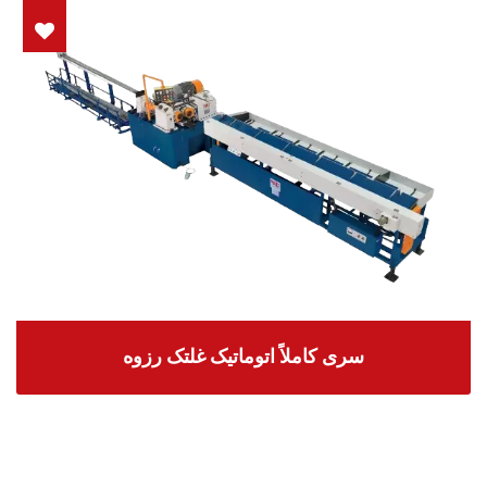
سری کاملاً اتوماتیک غلتک رزوه