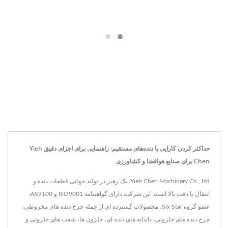
حداکثر کردن کارایی با دنده‌های مستقیم: راهنمایی برای اجزای دقیق Yieh
Chen برای صنایع هوافضا و کشاورزی
Yieh Chen Machinery Co., Ltd. یک رهبر در تولید جهانی قطعات دنده و
انتقال با دقت بالا است. این شرکت دارای گواهینامه ISO9001 و AS9100،
عضو گروه Six Star، محصولات گسترده ای از جمله چرخ دنده های مخروطی،
چرخ دنده های حلزونی، داندانه های دنده ای، حلزون ها، شفت های حلزونی و