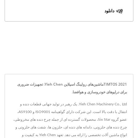
دانلود
TIMTOS 2021ماشین‌های رولینگ اسپلاین Yieh Chen: تجهیزات ضروری
برای درایوهای خودروسازی و هوافضا.
Yieh Chen Machinery Co., Ltd. یک رهبر در تولید جهانی قطعات دنده و
انتقال با دقت بالا است. این شرکت دارای گواهینامه ISO9001 و AS9100،
عضو گروه Six Star، محصولات گسترده ای از جمله چرخ دنده های مخروطی،
چرخ دنده های حلزونی، داندانه های دنده ای، حلزون ها، شفت های حلزونی و
انواع ماشین آلات تخصصی را ارائه می دهد. تعهد Yieh Chen به کیفیت و