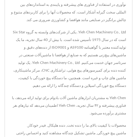
نوآوری در استفاده از فناوری های پیشرفته و پایبندی به استانداردهای بین
المللی سخت گیرانه آشکار است، که محصولات آنها را برای کاربردهای متنوع و
چالش برانگیز در صنایعی مانند هوافضا و کشاورزی ضروری می کند.
Yieh Chen Machinery Co., Ltd. یکی از شرکت‌های وابسته به گروه Six Star
است که در سال 1975 تأسیس شده است. با بیش از 40 سال تجربه، ما یک
تولیدکننده معتبر با گواهینامه AS9100 و ISO9001 از دنده‌های دقیق و
ماشین‌های پیچ‌زنی هستیم که به صنایع از هوافضا تا ماشین‌آلات صنعتی در
سرتاسر جهان خدمت می‌کنیم. Yieh Chen Machinery Co., Ltd. یک تولید
کننده دنده برای کمپرسورهای پیچ هوایی، تراشکاری CNC، مرکز ماشینکاری،
ماشین های چاپ و غیره است. همچنین، ما دستگاه پیچ خوردگی با کیفیت،
دستگاه پیچ خوردگی اسپلاین و دستگاه چندگانه را ارائه می دهیم.
Yieh Chen به مشتریان ابزارهای ماشین آلات بادوام برای تولید ارائه می‌دهد، با
فناوری پیشرفته و ۴۲ سال تجربه، Yieh Chen اطمینان می‌دهد که نیازهای هر
مشتری برآورده می‌شود.
محصولات با کیفیت بالای ما را
دنده تخت
,
دنده هلیکال
,
فیدر خودکار
,
ماشین پیچ خوردگی
,
ماشین تشکیل چندگانه
مشاهده کنید و احساس راحتی