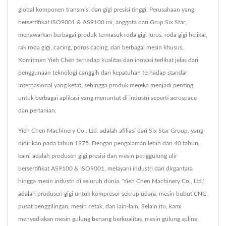
global komponen transmisi dan gigi presisi tinggi. Perusahaan yang
bersertifikat ISO9001 & AS9100 ini, anggota dari Grup Six Star,
menawarkan berbagai produk termasuk roda gigi lurus, roda gigi helikal,
rak roda gigi, cacing, poros cacing, dan berbagai mesin khusus.
Komitmen Yieh Chen terhadap kualitas dan inovasi terlihat jelas dari
penggunaan teknologi canggih dan kepatuhan terhadap standar
internasional yang ketat, sehingga produk mereka menjadi penting
untuk berbagai aplikasi yang menuntut di industri seperti aerospace
dan pertanian.
Yieh Chen Machinery Co., Ltd. adalah afiliasi dari Six Star Group, yang
didirikan pada tahun 1975. Dengan pengalaman lebih dari 40 tahun,
kami adalah produsen gigi presisi dan mesin penggulung ulir
bersertifikat AS9100 & ISO9001, melayani industri dari dirgantara
hingga mesin industri di seluruh dunia. 'Yieh Chen Machinery Co., Ltd.'
adalah produsen gigi untuk kompresor sekrup udara, mesin bubut CNC,
pusat penggilingan, mesin cetak, dan lain-lain. Selain itu, kami
menyediakan mesin gulung benang berkualitas, mesin gulung spline,