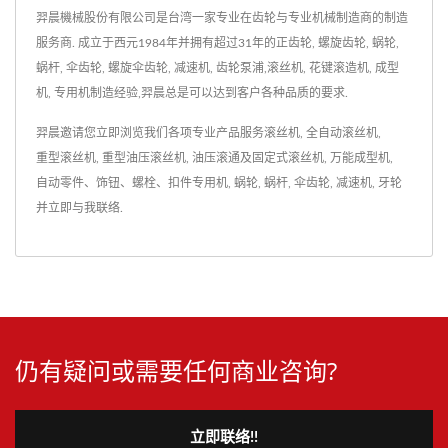
羿晨機械股份有限公司是台湾一家专业在齿轮与专业机械制造商的制造
服务商. 成立于西元1984年并拥有超过31年的正齿轮, 螺旋齿轮, 蜗轮,
蜗杆, 伞齿轮, 螺旋伞齿轮, 减速机, 齿轮泵浦,滚丝机, 花键滚造机, 成型
机, 专用机制造经验,羿晨总是可以达到客户各种品质的要求.
羿晨邀请您立即浏览我们各项专业产品服务
滚丝机
,
全自动滚丝机
,
重型滚丝机
,
重型油压滚丝机
,
油压滚通及固定式滚丝机
,
万能成型机
,
自动零件、饰钮、螺栓、扣件专用机
,
蜗轮
,
蜗杆
,
伞齿轮
,
减速机
,
牙轮
并
立即与我联络
.
仍有疑问或需要任何商业咨询?
立即联络!!