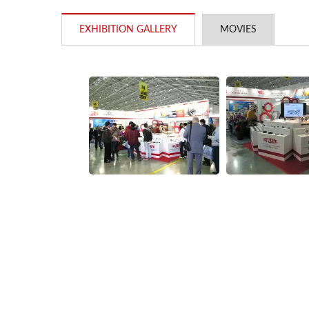
YC-1200数位化滚丝机
EXHIBITION GALLERY
MOVIES