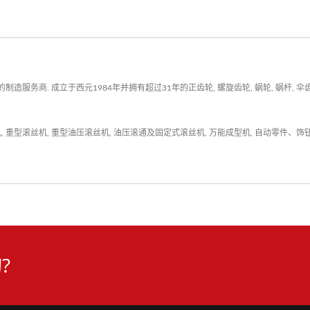
. 成立于西元1984年并拥有超过31年的正齿轮, 螺旋齿轮, 蜗轮, 蜗杆, 伞齿轮, 
机
,
重型滚丝机
,
重型油压滚丝机
,
油压滚通及固定式滚丝机
,
万能成型机
,
自动零件、饰
?