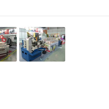
YC-10凸轮式滚丝机
YC-1200数位化滚