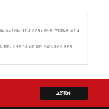
螺旋伞齿轮, 减速机, 齿轮泵浦,滚丝机, 花键滚造机, 成型机,
钮、螺栓、扣件专用机
,
蜗轮
,
蜗杆
,
伞齿轮
,
减速机
,
牙轮
并
立即联络!!