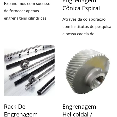
Engrenagem
Expandimos com sucesso
Cônica Espiral
de fornecer apenas
engrenagens cilíndricas
Através da colaboração
para nos tornarmos
com institutos de pesquisa
fabricantes...
e nossa cadeia de
suprimentos,
progredimos...
Rack De
Engrenagem
Engrenagem
Helicoidal /