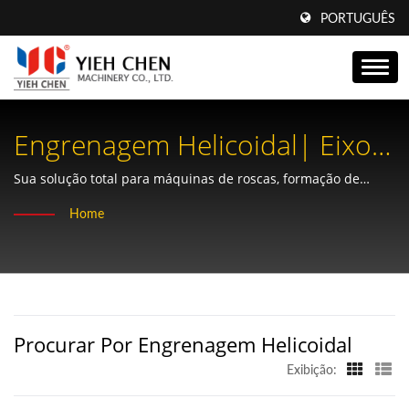
PORTUGUÊS
Engrenagem Helicoidal| Eixos
De Verme Avançados Por Yieh
Sua solução total para máquinas de roscas, formação de
estrias, formação sem aparas e fabricação de engrenagens de
Chen: Otimizando Soluções De
Home
precisão.
Engrenagem Para Espaços
Compactos
Procurar Por Engrenagem Helicoidal
Exibição: