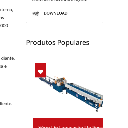
xterna,
DOWNLOAD
ns
0000
Produtos Populares
 diante.
sa e
liente.
Série De Laminação De Rosca