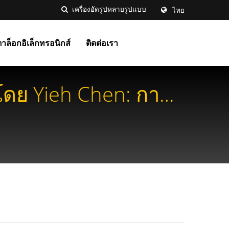
ไทย
าล็อกอิเล็กทรอนิกส์
ติดต่อเรา
โดย Yieh Chen: การ
คบ