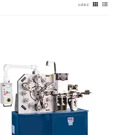
แสดง: