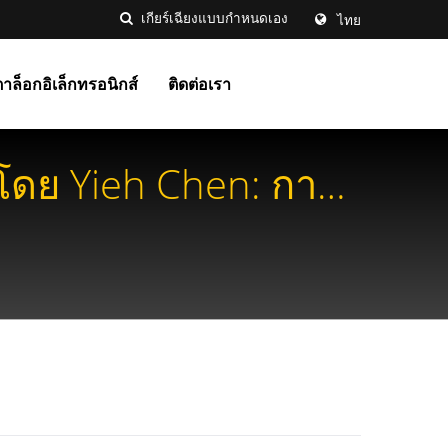
ไทย
าล็อกอิเล็กทรอนิกส์
ติดต่อเรา
โดย Yieh Chen: การ
คบ