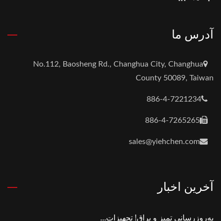
آدرس ما
No.112, Baosheng Rd., Changhua City, Changhua
County 50089, Taiwan
886-4-7221234
886-4-7265265
sales@yiehchen.com
آخرین اخبار
به‌روزرسانی تمیز و براق! تجهیزات...