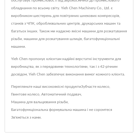
обслуговує промисловості від аерокосмічної до промислового
обладнання по всьому світу. Yieh Chen Machinery Co., Ltd. є
виробником шестерень для повітряних шнекових компресорів,
станків з ЧПК, оброблювальних центрів, друкарських машин та
багатьох інших. Також ми надаємо якісні машини для розкатування
різьби, машини для розкатування шлиців, багатофункціональні
машини.
Yieh Chen пропонує клієнтам надійні верстатні інструменти для
виробництва, як з передовими технологіями, так і з 42-річним
досвідом, Yieh Chen забезпечує виконання вимог кожного клієнта.
Перегляньте наші високоякісні продукти
Зубчасте колесо
,
Гвинтове колесо
,
Автоматичний подавач
,
Машина для вальцювання різьби
,
Багатофункціональна формувальна машина
і не соромтеся
Зв'яжіться з нами
.