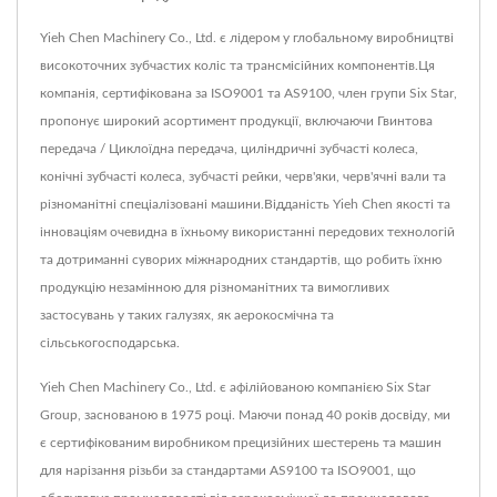
Yieh Chen Machinery Co., Ltd. є лідером у глобальному виробництві
високоточних зубчастих коліс та трансмісійних компонентів.Ця
компанія, сертифікована за ISO9001 та AS9100, член групи Six Star,
пропонує широкий асортимент продукції, включаючи Гвинтова
передача / Циклоїдна передача, циліндричні зубчасті колеса,
конічні зубчасті колеса, зубчасті рейки, черв'яки, черв'ячні вали та
різноманітні спеціалізовані машини.Відданість Yieh Chen якості та
інноваціям очевидна в їхньому використанні передових технологій
та дотриманні суворих міжнародних стандартів, що робить їхню
продукцію незамінною для різноманітних та вимогливих
застосувань у таких галузях, як аерокосмічна та
сільськогосподарська.
Yieh Chen Machinery Co., Ltd. є афілійованою компанією Six Star
Group, заснованою в 1975 році. Маючи понад 40 років досвіду, ми
є сертифікованим виробником прецизійних шестерень та машин
для нарізання різьби за стандартами AS9100 та ISO9001, що