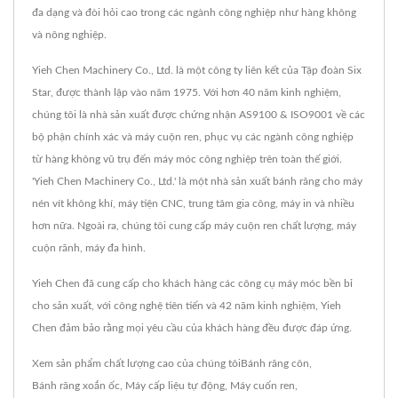
đa dạng và đòi hỏi cao trong các ngành công nghiệp như hàng không
và nông nghiệp.
Yieh Chen Machinery Co., Ltd. là một công ty liên kết của Tập đoàn Six
Star, được thành lập vào năm 1975. Với hơn 40 năm kinh nghiệm,
chúng tôi là nhà sản xuất được chứng nhận AS9100 & ISO9001 về các
bộ phận chính xác và máy cuộn ren, phục vụ các ngành công nghiệp
từ hàng không vũ trụ đến máy móc công nghiệp trên toàn thế giới.
'Yieh Chen Machinery Co., Ltd.' là một nhà sản xuất bánh răng cho máy
nén vít không khí, máy tiện CNC, trung tâm gia công, máy in và nhiều
hơn nữa. Ngoài ra, chúng tôi cung cấp máy cuộn ren chất lượng, máy
cuộn rãnh, máy đa hình.
Yieh Chen đã cung cấp cho khách hàng các công cụ máy móc bền bỉ
cho sản xuất, với công nghệ tiên tiến và 42 năm kinh nghiệm, Yieh
Chen đảm bảo rằng mọi yêu cầu của khách hàng đều được đáp ứng.
Xem sản phẩm chất lượng cao của chúng tôi
Bánh răng côn
,
Bánh răng xoắn ốc
,
Máy cấp liệu tự động
,
Máy cuốn ren
,