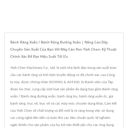
Bánh Răng Xoắn / Bánh Răng Đường Xoắn | Nâng Cao Dây
Chuyền Sản Xuất Của Bạn Với Máy Cán Ren Yieh Chen: Kỹ Thuật
Chính Xác Để Đạt Hiệu Suất Tối Ưu
Yieh Chen Machinery Co., Ltd. là một nhà lãnh đạo trong sản xuất toàn
cầu các bánh răng và linh kiện truyền động có độ chính xác cao.Công
ty này, được chứng nhận ISO9001 & AS9100, là thành viên của Tập
đoàn Six Star, cung cấp một loạt sản phẩm đa dạng bao gồm Bánh răng
xoắn / Bánh răng đường xoắn, bánh răng trụ, bánh răng xoắn ốc, giá
bánh răng, trục vít, trục vít và các máy móc chuyên dụng khác.Cam kết
của Yieh Chen về chất lượng và đổi mới là rõ ràng trong việc sử dụng
các công nghệ tiên tiến và tuân thủ các tiêu chuẩn quốc tế nghiêm
ngặt, khiến cho sản phẩm của họ trở nên thiết yếu cho các ứng dụng