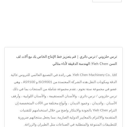
ترس حلزوني / ترس دائري | قم بتعزيز خط الإنتاج الخاص بك مع آلات لف
السن Yieh Chen: الهندسة الدقيقة لأداء مثالي
Yieh Chen Machinery Co., Ltd. هي رائدة في التصنيع العالمي للتروس عالية
الدقة ومكونات النقل.هذه الشركة المعتمدة من ISO9001 و AS9100 ، وهي
عضو في مجموعة ستة نجوم ، تقدم مجموعة شاملة من المنتجات بما في ذلك
ترس حلزوني / ترس دائري ، والأسنان المستقيمة ، والأسنان اللولبية ، وأرفف
الأسنان ، والديدان ، وعمود الديدان ، وأنواع مختلفة من الآلات المتخصصة.إن
التزام Yieh Chen بالجودة والابتكار واضح من خلال استخدامهم للتقنيات
المتقدمة والالتزام بالمعايير الدولية الصارمة، مما يجعل منتجاتهم ضرورية
للتطبيقات المتنوعة والمتطلبة في الصناعات مثل الطيران والزراعة.