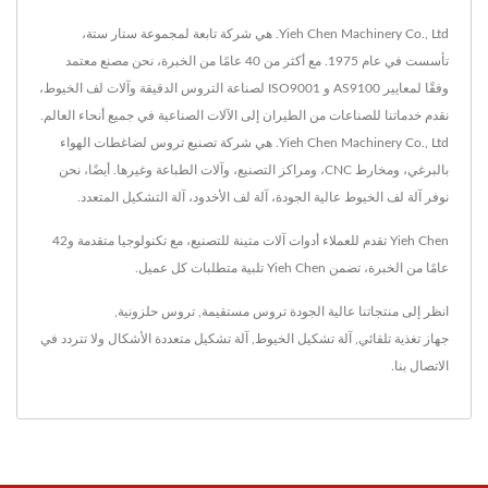
Yieh Chen Machinery Co., Ltd. هي شركة تابعة لمجموعة ستار ستة،
تأسست في عام 1975. مع أكثر من 40 عامًا من الخبرة، نحن مصنع معتمد
وفقًا لمعايير AS9100 و ISO9001 لصناعة التروس الدقيقة وآلات لف الخيوط،
نقدم خدماتنا للصناعات من الطيران إلى الآلات الصناعية في جميع أنحاء العالم.
Yieh Chen Machinery Co., Ltd. هي شركة تصنيع تروس لضاغطات الهواء
بالبرغي، ومخارط CNC، ومراكز التصنيع، وآلات الطباعة وغيرها. أيضًا، نحن
نوفر آلة لف الخيوط عالية الجودة، آلة لف الأخدود، آلة التشكيل المتعدد.
Yieh Chen تقدم للعملاء أدوات آلات متينة للتصنيع، مع تكنولوجيا متقدمة و42
عامًا من الخبرة، تضمن Yieh Chen تلبية متطلبات كل عميل.
انظر إلى منتجاتنا عالية الجودة
تروس مستقيمة
,
تروس حلزونية
,
جهاز تغذية تلقائي
,
آلة تشكيل الخيوط
,
آلة تشكيل متعددة الأشكال
ولا تتردد في
الاتصال بنا
.