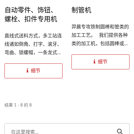
自动零件、饰钮、
制管机
螺栓、扣件专用机
羿晨专攻铁制圆棒和管类的
加工工艺。 我们提供各种
直线式送料方式，多工站连
类的加工机，包括圆棒或管
线诸如倒角、打字、滚牙、
的倒角、钻孔、缩管、螺旋
弯曲、锁螺帽，一条龙式生
成型、弯曲含自动送料和各
产，节省操作员、送料时间
细节
工站的连结，一次满足客户
及操作空间并发挥最大效
细节
多元化的需求。
用。 羿晨可依不同客户需
求生产自动零件、饰钮、螺
栓、扣件专用机。
结果 1 - 8 的 8