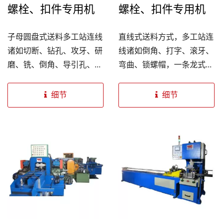
螺栓、扣件专用机
螺栓、扣件专用机
子母圆盘式送料多工站连线
直线式送料方式，多工站连
诸如切断、钻孔、攻牙、研
线诸如倒角、打字、滚牙、
磨、铣、倒角、导引孔、铰
弯曲、锁螺帽，一条龙式生
孔、去毛边等，...
产，节省操作员、送料时间
及操作空间并发挥最大效
细节
细节
用。 羿晨可依不同客户需
求生产自动零件、饰钮、螺
栓、扣件专用机。