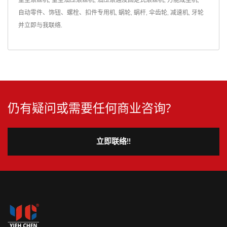
自动零件、饰钮、螺栓、扣件专用机
,
蜗轮
,
蜗杆
,
伞齿轮
,
减速机
,
牙轮
并
立即与我联络
.
仍有疑问或需要任何商业咨询?
立即联络!!