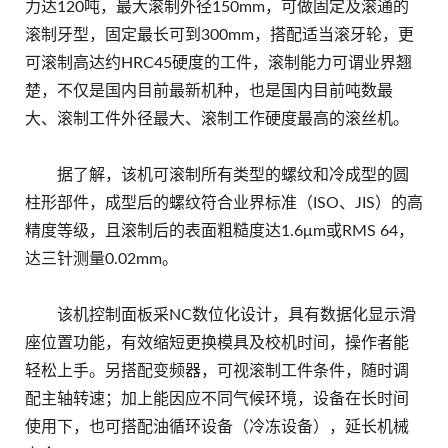
力达120吨，最大滚制外径150mm，可做固定及滚通的
滚制牙型，固定最长可到300mm，搭配适当滚牙轮，更
可滚制高达约HRC45硬度的工件，滚制能力可谓业界翘
楚，不仅是国内目前最新机种，也是国内目前吨数最
大、滚制工件外径最大、滚制工作硬度最高的滚丝机。
据了解，该机可滚制所有类型的螺纹和冷成型的圆
柱形部件，成型后的螺纹符合业界标准（ISO、JIS）的高
精度等级，且滚制后的表面粗糙度达1.6μm或RMS 64，
达三针测量0.02mm。
该机控制面板采NC数位化设计，具有数据化显示滑
座位置功能，有效缩短更换模具及校机时间，操作者能
轻松上手。另搭配变频器，可视滚制工​​件条件，随时调
配主轴转速；加上能因应不同气候环境，设备在长时间
使用下，也可搭配油循环设备（冷冻设备），延长机械