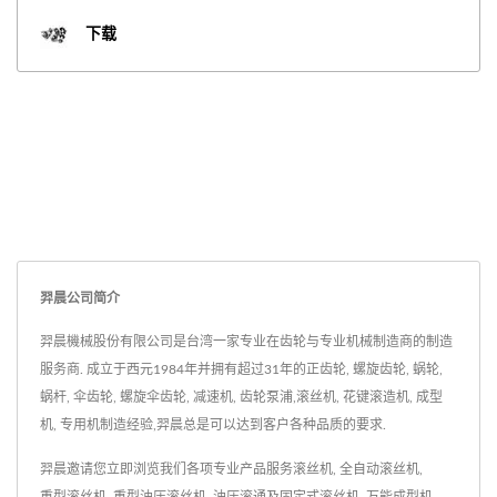
下载
羿晨公司简介
羿晨機械股份有限公司是台湾一家专业在齿轮与专业机械制造商的制造
服务商. 成立于西元1984年并拥有超过31年的正齿轮, 螺旋齿轮, 蜗轮,
蜗杆, 伞齿轮, 螺旋伞齿轮, 减速机, 齿轮泵浦,滚丝机, 花键滚造机, 成型
机, 专用机制造经验,羿晨总是可以达到客户各种品质的要求.
羿晨邀请您立即浏览我们各项专业产品服务
滚丝机
,
全自动滚丝机
,
重型滚丝机
,
重型油压滚丝机
,
油压滚通及固定式滚丝机
,
万能成型机
,