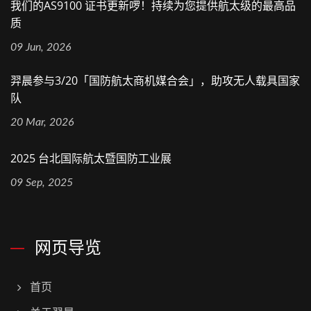
我们的AS9100 证书更新啰！持续为您提供航太级的最高品
质
09 Jun, 2026
羿晨参与3/20「国防航太商机媒合会」，助攻无人载具国家
队
20 Mar, 2026
2025 台北国际航太暨国防工业展
09 Sep, 2025
网页导览
首页