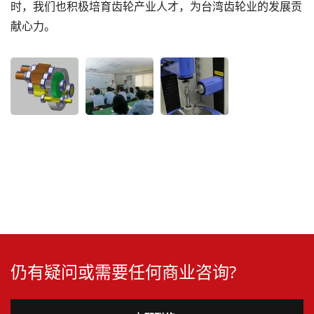
时，我们也积极培育齿轮产业人才，为台湾齿轮业的发展贡
献心力。
仍有疑问或需要任何商业咨询?