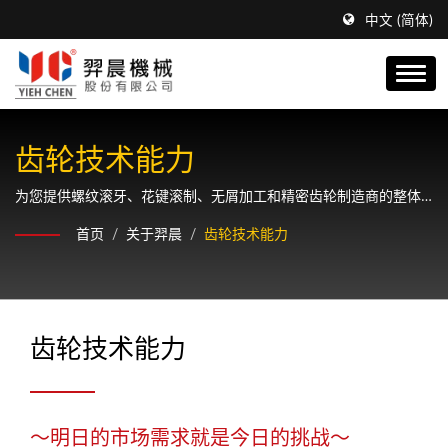
中文 (简体)
齿轮技术能力
为您提供螺纹滚牙、花键滚制、无屑加工和精密齿轮制造商的整体
解决方案。
首页
/
关于羿晨
/
齿轮技术能力
齿轮技术能力
～明日的市场需求就是今日的挑战～