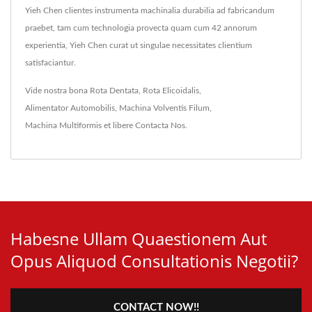
Yieh Chen clientes instrumenta machinalia durabilia ad fabricandum
praebet, tam cum technologia provecta quam cum 42 annorum
experientia, Yieh Chen curat ut singulae necessitates clientium
satisfaciantur.
Vide nostra bona
Rota Dentata
,
Rota Elicoidalis
,
Alimentator Automobilis
,
Machina Volventis Filum
,
Machina Multiformis
et libere
Contacta Nos
.
Habesne Ullam Quaestionem Aut
Opus Aliquod Consultationis Negotii?
CONTACT NOW!!