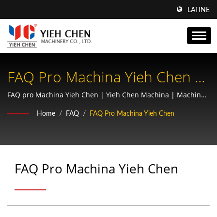
LATINE
FAQ Pro Machina Yieh Chen |
Maximizatio Efficientiae Cum
FAQ pro Machina Yieh Chen | Yieh Chen Machina | Machina
Thread Rolling & Fabricator Rotae Praecisionis | AS9100 &
Gyris Spur: Dux Ad
Home
/
FAQ
/
FAQ Pro Machina Yieh Chen
ISO9001 Certificatae
Componentes Praecisos Yieh
Chen Pro Aerospace Et
FAQ Pro Machina Yieh Chen
Agricultura