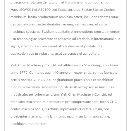
praecisionis rotarum dentatarum et transmissionis componentium.
Haec ISO9001 et AS9100 certificata societas, Sextae Stellae Coetus
membrum, latum productorum ambitum offert, includens dentes rotae,
dentes helicales, vectes dentatos, vermes, vermes axes, et varias
machinas speciales. Studium qualitatis et innovationis constat in eorum
usu technologiae provectae et adhaesio ad arctioribus internationalibus
signis, effectibus eorum essentialibus diversis et postulandis
applicationibus in industriis, sicut aerospace et agricultura.
Yieh Chen Machinery Co., Ltd. est affiliatum Six Star Group, conditum
anno 1975. Cum plus quam 40 annorum experientia, sumus fabricator
certus AS9100 & ISO9001 cogitationum praecisionis et machinum
filorum volventium, servientes industrias ab aerospace ad machinas
industriales per orbem terrarum. Yieh Chen Machinery Co., Ltd. est
fabricator machinarum dentatarum pro compressore aere, tornis CNC,
centro machinationis, machinis impressoriis et cetera. Etiam, nos
praebentes machinam fili laminandi, machinam laminandi spline,
machinam multiformem.