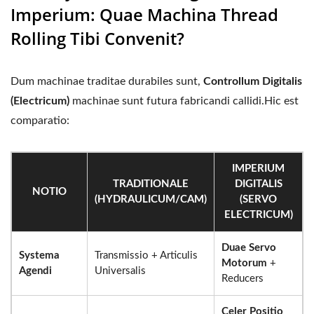
Imperium: Quae Machina Thread
Rolling Tibi Convenit?
Dum machinae traditae durabiles sunt,
Controllum Digitalis
(Electricum)
machinae sunt futura fabricandi callidi.Hic est
comparatio:
IMPERIUM
TRADITIONALE
DIGITALIS
NOTIO
(HYDRAULICUM/CAM)
(SERVO
ELECTRICUM)
Duae Servo
Systema
Transmissio + Articulis
Motorum
+
Agendi
Universalis
Reducers
Celer Positio